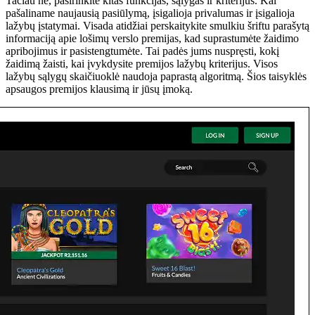
Tačiau ne, pasirinkite kitas funkcijas, sąlygas ir kriterijus. Kai
pašaliname naujausią pasiūlymą, įsigalioja privalumas ir įsigalioja
lažybų įstatymai. Visada atidžiai perskaitykite smulkiu šriftu parašytą
informaciją apie lošimų verslo premijas, kad suprastumėte žaidimo
apribojimus ir pasistengtumėte. Tai padės jums nuspręsti, kokį
žaidimą žaisti, kai įvykdysite premijos lažybų kriterijus. Visos
lažybų sąlygų skaičiuoklė naudoja paprastą algoritmą. Šios taisyklės
apsaugos premijos klausimą ir jūsų įmoką.