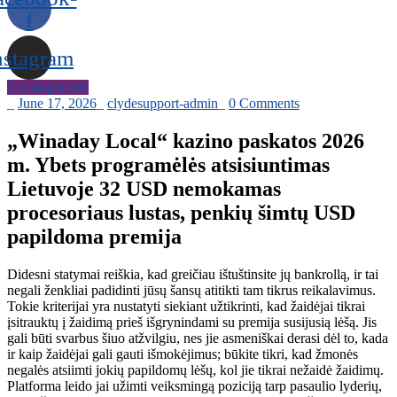
f
nstagram
Uncategorized
_
June 17, 2026
_
clydesupport-admin
_
0 Comments
„Winaday Local“ kazino paskatos 2026
m. Ybets programėlės atsisiuntimas
Lietuvoje 32 USD nemokamas
procesoriaus lustas, penkių šimtų USD
papildoma premija
Didesni statymai reiškia, kad greičiau ištuštinsite jų bankrollą, ir tai
negali ženkliai padidinti jūsų šansų atitikti tam tikrus reikalavimus.
Tokie kriterijai yra nustatyti siekiant užtikrinti, kad žaidėjai tikrai
įsitrauktų į žaidimą prieš išgrynindami su premija susijusią lėšą. Jis
gali būti svarbus šiuo atžvilgiu, nes jie asmeniškai derasi dėl to, kada
ir kaip žaidėjai gali gauti išmokėjimus; būkite tikri, kad žmonės
negalės atsiimti jokių papildomų lėšų, kol jie tikrai nežaidė žaidimų.
Platforma leido jai užimti veiksmingą poziciją tarp pasaulio lyderių,