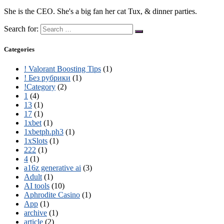
She is the CEO. She's a big fan her cat Tux, & dinner parties.
Search for:
Categories
! Valorant Boosting Tips
(1)
! Без рубрики
(1)
!Category
(2)
1
(4)
13
(1)
17
(1)
1xbet
(1)
1xbetph.ph3
(1)
1xSlots
(1)
222
(1)
4
(1)
a16z generative ai
(3)
Adult
(1)
AI tools
(10)
Aphrodite Casino
(1)
App
(1)
archive
(1)
article
(2)