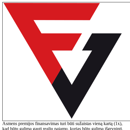
Asmens premijos finansavimas turi būti sužaistas vieną kartą (1x),
kad būtų galima gauti realių pajamų, kurias būtų galima išgryninti.