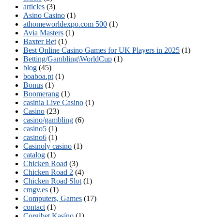
articles
(3)
Asino Casino
(1)
athomeworldexpo.com 500
(1)
Avia Masters
(1)
Baxter Bet
(1)
Best Online Casino Games for UK Players in 2025
(1)
Betting/Gambling\WorldCup
(1)
blog
(45)
boaboa.pt
(1)
Bonus
(1)
Boomerang
(1)
casinia Live Casino
(1)
Casino
(23)
casino/gambling
(6)
casino5
(1)
casino6
(1)
Casinoly casino
(1)
catalog
(1)
Chicken Road
(3)
Chicken Road 2
(4)
Chicken Road Slot
(1)
cmgv.es
(1)
Computers, Games
(17)
contact
(1)
Corgibet Kasíno
(1)