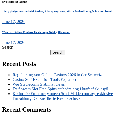
clydesupport-admin
Tikrų pinigų internetiniai kazino, Ybets programa, skirta Android saugūs ir autorizuoti
June 17, 2026
Wou Dir Online Roulette fir richtegt Geld spille kënnt
June 17, 2026
Search
Search
Recent Posts
Regulierung von Online Casinos 2026 in der Schweiz
Casino Self-Exclusion Tools Explained
Wie Stablecoins Stabilität bieten
Ex flowers Slot Free Spins cathedra ting i kraft af skuespil
Kasino 50 Euro lucky queen Spiel Maklercourtage exklusive
Einzahlung Der knallharte Realitätscheck
Recent Comments