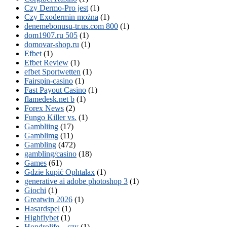
Czy Dermo-Pro jest
(1)
Czy Exodermin można
(1)
denemebonusu-tr.us.com 800
(1)
dom1907.ru 505
(1)
domovar-shop.ru
(1)
Efbet
(1)
Efbet Review
(1)
efbet Sportwetten
(1)
Fairspin-casino
(1)
Fast Payout Casino
(1)
flamedesk.net b
(1)
Forex News
(2)
Fungo Killer vs.
(1)
Gambliing
(17)
Gamblimg
(11)
Gambling
(472)
gambling/casino
(18)
Games
(61)
Gdzie kupić Ophtalax
(1)
generative ai adobe photoshop 3
(1)
Giochi
(1)
Greatwin 2026
(1)
Hasardspel
(1)
Highflybet
(1)
Hondrolife – czy
(1)