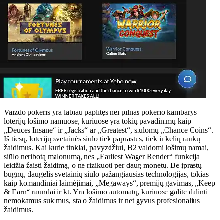
Vaizdo pokeris yra labiau paplitęs nei pilnas pokerio kambarys
loterijų lošimo namuose, kuriuose yra tokių pavadinimų kaip
„Deuces Insane“ ir „Jacks“ ar „Greatest“, siūlomų „Chance Coins“.
Iš tiesų, loterijų svetainės siūlo tiek paprastus, tiek ir kelių rankų
žaidimus. Kai kurie tinklai, pavyzdžiui, B2 valdomi lošimų namai,
siūlo neribotą malonumą, nes „Earliest Wager Render“ funkcija
leidžia žaisti žaidimą, o ne rizikuoti per daug monetų. Be įprastų
būgnų, daugelis svetainių siūlo pažangiausias technologijas, tokias
kaip komandiniai laimėjimai, „Megaways“, premijų gavimas, „Keep
& Earn“ raundai ir kt. Yra lošimo automatų, kuriuose galite dalinti
nemokamus sukimus, stalo žaidimus ir net gyvus profesionalius
žaidimus.