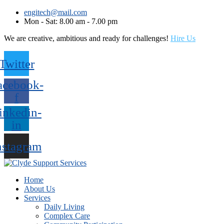
engitech@mail.com
Mon - Sat: 8.00 am - 7.00 pm
We are creative, ambitious and ready for challenges!
Hire Us
Twitter
acebook-
f
inkedin-
in
nstagram
Home
About Us
Services
Daily Living
Complex Care