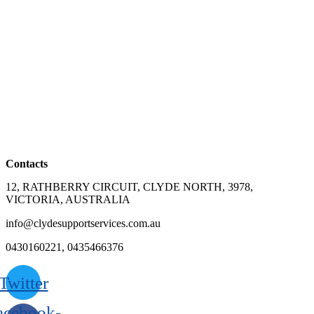
Contacts
12, RATHBERRY CIRCUIT, CLYDE NORTH, 3978,
VICTORIA, AUSTRALIA
info@clydesupportservices.com.au
0430160221, 0435466376
Twitter
acebook-