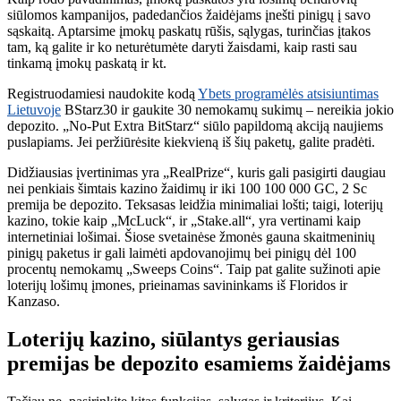
siūlomos kampanijos, padedančios žaidėjams įnešti pinigų į savo
sąskaitą. Aptarsime įmokų paskatų rūšis, sąlygas, turinčias įtakos
tam, ką galite ir ko neturėtumėte daryti žaisdami, kaip rasti sau
tinkamą įmokų paskatą ir kt.
Registruodamiesi naudokite kodą
Ybets programėlės atsisiuntimas
Lietuvoje
BStarz30 ir gaukite 30 nemokamų sukimų – nereikia jokio
depozito. „No-Put Extra BitStarz“ siūlo papildomą akciją naujiems
puslapiams. Jei peržiūrėsite kiekvieną iš šių paketų, galite pradėti.
Didžiausias įvertinimas yra „RealPrize“, kuris gali pasigirti daugiau
nei penkiais šimtais kazino žaidimų ir iki 100 100 000 GC, 2 Sc
premija be depozito. Teksasas leidžia minimaliai lošti; taigi, loterijų
kazino, tokie kaip „McLuck“, ir „Stake.all“, yra vertinami kaip
internetiniai lošimai. Šiose svetainėse žmonės gauna skaitmeninių
pinigų paketus ir gali laimėti apdovanojimų bei pinigų dėl 100
procentų nemokamų „Sweeps Coins“. Taip pat galite sužinoti apie
loterijų lošimų įmones, prieinamas savininkams iš Floridos ir
Kanzaso.
Loterijų kazino, siūlantys geriausias
premijas be depozito esamiems žaidėjams