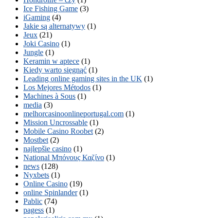
Ice Fishing Game
(3)
iGaming
(4)
Jakie są alternatywy
(1)
Jeux
(21)
Joki Casino
(1)
Jungle
(1)
Keramin w aptece
(1)
Kiedy warto sięgnąć
(1)
Leading online gaming sites in the UK
(1)
Los Mejores Métodos
(1)
Machines à Sous
(1)
media
(3)
melhorcasinoonlineportugal.com
(1)
Mission Uncrossable
(1)
Mobile Casino Roobet
(2)
Mostbet
(2)
najlepšie casino
(1)
National Μπόνους Καζίνο
(1)
news
(128)
Nyxbets
(1)
Online Casino
(19)
online Spinlander
(1)
Pablic
(74)
pagess
(1)