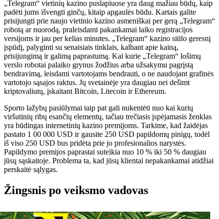
„Telegram“ vietinių kazino puslapiuose yra daug mažiau būdų, kaip
padėti jums išvengti ginčų, kitaip apgaulės būdu. Kartais galite
prisijungti prie naujo vietinio kazino asmeniškai per gerą „Telegram“
robotą ar nuorodą, praleisdami pakankamai laiko registracijos
versijoms ir jau per kelias minutes. „Telegram“ kazino siūlo geresnį
įspūdį, palyginti su senaisiais tinklais, kalbant apie kainą,
prisijungimą ir galimą paprastumą. Kai kurie „Telegram“ lošimų
verslo robotai palaiko grynus žodžius arba užsakymu pagrįstą
bendravimą, leisdami vartotojams bendrauti, o ne naudojant grafinės
vartotojo sąsajos raktus. Jų svetainėje yra daugiau nei dešimt
kriptovaliutų, įskaitant Bitcoin, Litecoin ir Ethereum.
Sporto lažybų pasiūlymai taip pat gali nukentėti nuo kai kurių
viršutinių ribų esančių elementų, tačiau trečiasis įspėjamasis ženklas
yra būdingas internetinių kazino premijoms. Tarkime, kad žaidėjas
pastato 1 00 000 USD ir gausite 250 USD papildomų pinigų, todėl
iš viso 250 USD bus pridėta prie jo profesionalios narystės.
Papildymo premijos paprastai suteikia nuo 10 % iki 50 % daugiau
jūsų sąskaitoje. Problema ta, kad jūsų klientai nepakankamai atidžiai
perskaitė sąlygas.
Žingsnis po veiksmo vadovas