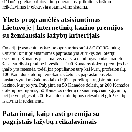
siūlančių greitas kriptovaliutų operacijas, priimtinus lošimo
reikalavimus ir efektyvią aptarnavimo sistemą.
Ybets programėlės atsisiuntimas
Lietuvoje | Internetinių kazino premijos
su žemiausiais lažybų kriterijais
Ontarijuje asmeninius kazino operatorius stebi AGCO/iGaming
Ontario; kitur prieinamumas paprastai yra sutrikęs dėl loterijų
svetainių. Kanados puslapiai vis dar yra naudingas būdas pradėti
žaisti su ribota pradine investicija. 100 Kanados dolerių premijos be
įnašo yra retesnės, todėl jos populiarios tarp kai kurių profesionalų.
100 Kanados dolerių nemokamas žetonas paprastai pasiekia
pusiausvyrą tarp žaidimo laiko ir jūsų poreikių – registruotuose
kazino, kur jos yra. Palyginti su 50 Kanados dolerių ar 200 Kanados
dolerių premijomis, 50 Kanados dolerių dažnai lengviau išgryninti,
bet jie yra pigesni; 200 Kanados dolerių bus retesni dėl griežtesnių
įstatymų ir reglamentų.
Patarimai, kaip rasti premiją su
pagrįstais lažybų reikalavimais