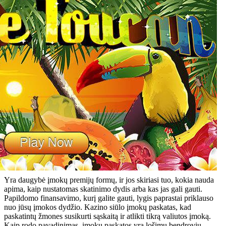
Yra daugybė įmokų premijų formų, ir jos skiriasi tuo, kokia nauda
apima, kaip nustatomas skatinimo dydis arba kas jas gali gauti.
Papildomo finansavimo, kurį galite gauti, lygis paprastai priklauso
nuo jūsų įmokos dydžio. Kazino siūlo įmokų paskatas, kad
paskatintų žmones susikurti sąskaitą ir atlikti tikrą valiutos įmoką.
Kaip rodo pavadinimas, įmokų paskatos yra lošimų bendrovių