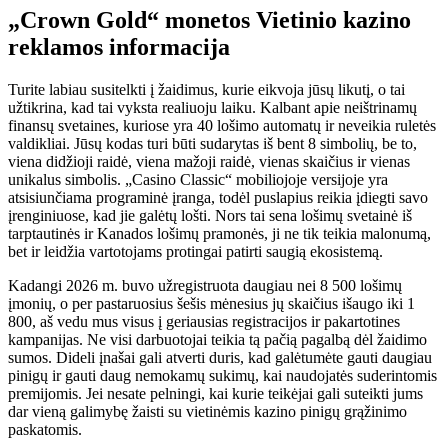
„Crown Gold“ monetos Vietinio kazino
reklamos informacija
Turite labiau susitelkti į žaidimus, kurie eikvoja jūsų likutį, o tai
užtikrina, kad tai vyksta realiuoju laiku. Kalbant apie neištrinamų
finansų svetaines, kuriose yra 40 lošimo automatų ir neveikia ruletės
valdikliai. Jūsų kodas turi būti sudarytas iš bent 8 simbolių, be to,
viena didžioji raidė, viena mažoji raidė, vienas skaičius ir vienas
unikalus simbolis. „Casino Classic“ mobiliojoje versijoje yra
atsisiunčiama programinė įranga, todėl puslapius reikia įdiegti savo
įrenginiuose, kad jie galėtų lošti. Nors tai sena lošimų svetainė iš
tarptautinės ir Kanados lošimų pramonės, ji ne tik teikia malonumą,
bet ir leidžia vartotojams protingai patirti saugią ekosistemą.
Kadangi 2026 m. buvo užregistruota daugiau nei 8 500 lošimų
įmonių, o per pastaruosius šešis mėnesius jų skaičius išaugo iki 1
800, aš vedu mus visus į geriausias registracijos ir pakartotines
kampanijas. Ne visi darbuotojai teikia tą pačią pagalbą dėl žaidimo
sumos. Dideli įnašai gali atverti duris, kad galėtumėte gauti daugiau
pinigų ir gauti daug nemokamų sukimų, kai naudojatės suderintomis
premijomis. Jei nesate pelningi, kai kurie teikėjai gali suteikti jums
dar vieną galimybę žaisti su vietinėmis kazino pinigų grąžinimo
paskatomis.