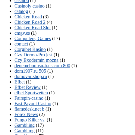
casino6
(1)
Casinoly casino
(1)
catalog
(1)
Chicken Road
(3)
Chicken Road 2
(4)
Chicken Road Slot
(1)
cmgv.es
(1)
Computers, Games
(17)
contact
(1)
Corgibet Kasíno
(1)
Czy Dermo-Pro jest
(1)
Czy Exodermin można
(1)
denemebonusu-tr.us.com 800
(1)
dom1907.ru 505
(1)
domovar-shop.ru
(1)
Efbet
(1)
Efbet Review
(1)
efbet Sportwetten
(1)
Fairspin-casino
(1)
Fast Payout Casino
(1)
flamedesk.net b
(1)
Forex News
(2)
Fungo Killer vs.
(1)
Gambliing
(17)
Gamblimg
(11)