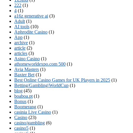
222
(1)
4
(1)
a16z generative ai
(3)
Adult
(1)
AI tools
(10)
Aphrodite Casino
(1)
App
(1)
archive
(1)
article
(2)
articles
(3)
Asino Casino
(1)
athomeworldexpo.com 500
(1)
Avia Masters
(1)
Baxter Bet
(1)
Best Online Casino Games for UK Players in 2025
(1)
Betting/Gambling\WorldCup
(1)
blog
(45)
boaboa.pt
(1)
Bonus
(1)
Boomerang
(1)
casinia Live Casino
(1)
Casino
(23)
casino/gambling
(6)
casino5
(1)