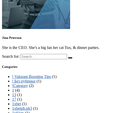
Jina Peterson
She is the CEO. She's a big fan her cat Tux, & dinner parties.
Search for:
Categories
! Valorant Boosting Tips
(1)
! Без рубрики
(1)
!Category
(2)
1
(4)
13
(1)
17
(1)
1xbet
(1)
1xbetph.ph3
(1)
1xSlots
(1)