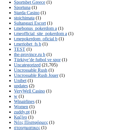
Sportsbet Greece
(1)
Sportuna
(1)
Starda Casino
(1)
stoichimata
(1)
Sultangazi Escort
(1)
t.mebonus_pokerdom a
(1)
t.meofficial_site_pokerdom a
(1)
t.mepokerdom_oficial b
(1)
t.meriobet_fs b
(1)
TEST
(1)
the-province.ru b
(1)
Türkiye’de futbol ve spor
(1)
Uncategorized
(21,705)
Uncrossable Rush
(1)
Uncrossable Rush Jouer
(1)
Unibet
(1)
updates
(2)
VeryWell Casino
(1)
w
(1)
Winairlines
(1)
Women
(1)
zuddy.pt
(1)
Καζίνο
(1)
Νέες Πλατφόρμες
(1)
στοιχηματικες
(1)