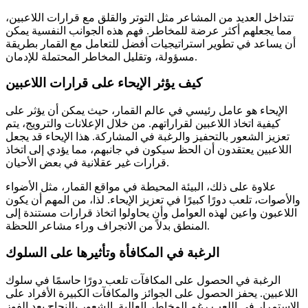
تتداخل العديد من المشاعر مثل التوتر والقلق مع قرارات اللاعبين،
مما يجعلهم أكثر عرضة للمخاطر. فهم هذه الجوانب النفسية يمكن
أن يساعد في تطوير استراتيجيات أفضل للتعامل مع القمار بطريقة
مسؤولة، وتقليل المخاطر المحتملة للإدمان.
كيف يؤثر الإيحاء على قرارات اللاعبين
الإيحاء هو عامل رئيسي في عالم القمار، حيث يمكن أن يؤثر على
كيفية اتخاذ اللاعبين لقراراتهم. من خلال الإعلانات والترويج، يتم
تعزيز الشعور بالتحفيز والرغبة في المشاركة. هذا الإيحاء قد يجعل
اللاعبين يعتقدون أن الحظ سيكون في جانبهم، مما يؤدي إلى اتخاذ
قرارات غير عقلانية في بعض الأحيان.
علاوة على ذلك، البيئة المحيطة في مواقع القمار، مثل الأضواء
والأصوات، تلعب دورًا كبيرًا في تعزيز الإيحاء. لذا، من المهم أن يكون
اللاعبون واعين لهذه العوامل وأن يحاولوا اتخاذ قرارات مستندة إلى
المنطق بدلاً من الانجراف وراء مشاعر اللحظة.
الرغبة في المكافأة وتأثيرها على السلوك
الرغبة في الحصول على المكافآت تلعب دورًا حاسمًا في سلوك
اللاعبين. يحفز الحصول على الجوائز والمكافآت الكبيرة الأفراد على
الاستمرار في اللعب رغم المخاطر العالية. الشعور بالنجاح بعد الفوز