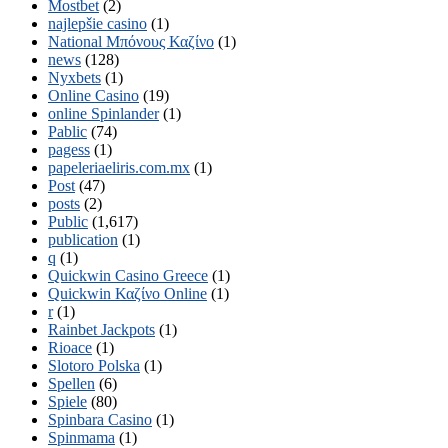
Mostbet
(2)
najlepšie casino
(1)
National Μπόνους Καζίνο
(1)
news
(128)
Nyxbets
(1)
Online Casino
(19)
online Spinlander
(1)
Pablic
(74)
pagess
(1)
papeleriaeliris.com.mx
(1)
Post
(47)
posts
(2)
Public
(1,617)
publication
(1)
q
(1)
Quickwin Casino Greece
(1)
Quickwin Καζίνο Online
(1)
r
(1)
Rainbet Jackpots
(1)
Rioace
(1)
Slotoro Polska
(1)
Spellen
(6)
Spiele
(80)
Spinbara Casino
(1)
Spinmama
(1)