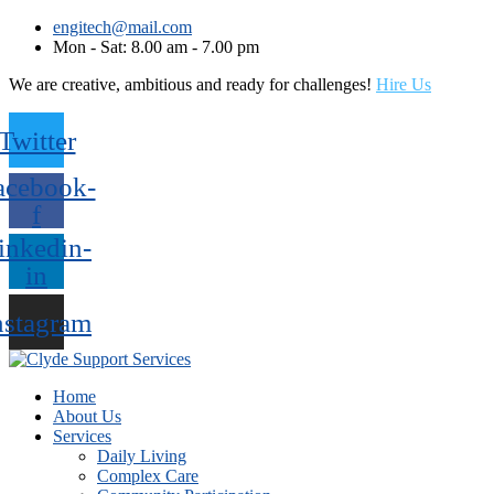
engitech@mail.com
Mon - Sat: 8.00 am - 7.00 pm
We are creative, ambitious and ready for challenges!
Hire Us
Twitter
acebook-
f
inkedin-
in
nstagram
Home
About Us
Services
Daily Living
Complex Care