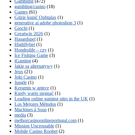
Gambling
(472)
gambling/casino
(18)
Games
(61)
Gdzie kupić Ophtalax
(1)
generative ai adobe photoshop 3
(1)
Giochi
(1)
Greatwin 2026
(1)
Hasardspel
(1)
Highflybet
(1)
Hondrolife – czy
(1)
Ice Fishing Game
(3)
iGaming
(4)
Jakie są alternatywy
(1)
Jeux
(21)
Joki Casino
(1)
Jungle
(1)
Keramin w aptece
(1)
Kiedy warto sięgnąć
(1)
Leading online gaming sites in the UK
(1)
Los Mejores Métodos
(1)
Machines à Sous
(1)
media
(3)
melhorcasinoonlineportugal.com
(1)
Mission Uncrossable
(1)
Mobile Casino Roobet
(2)