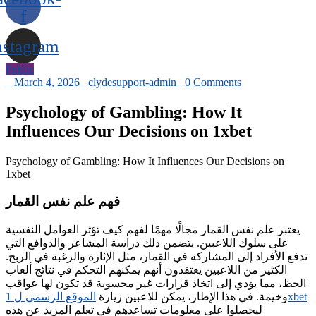
f
nstagram
Public
_
March 4, 2026
_
clydesupport-admin
_
0 Comments
Psychology of Gambling: How It
Influences Our Decisions on 1xbet
Psychology of Gambling: How It Influences Our Decisions on
1xbet
فهم علم نفس القمار
يعتبر علم نفس القمار مجالًا مهمًا لفهم كيف تؤثر العوامل النفسية
على سلوك اللاعبين. يتضمن ذلك دراسة المشاعر والدوافع التي
تدفع الأفراد إلى المشاركة في القمار، مثل الإثارة والرغبة في الربح.
الكثير من اللاعبين يعتقدون أنهم يمكنهم التحكم في نتائج ألعاب
الحظ، مما يؤدي إلى اتخاذ قرارات غير محسوبة قد تكون لها عواقب
الموقع الرسمي ل 1xbet
وخيمة. في هذا الإطار، يمكن للاعبين زيارة
ليحصلوا على معلومات تساعدهم في تعلم المزيد عن هذه