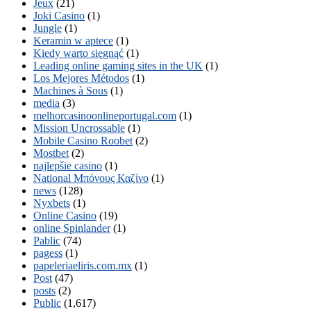
Jeux
(21)
Joki Casino
(1)
Jungle
(1)
Keramin w aptece
(1)
Kiedy warto sięgnąć
(1)
Leading online gaming sites in the UK
(1)
Los Mejores Métodos
(1)
Machines à Sous
(1)
media
(3)
melhorcasinoonlineportugal.com
(1)
Mission Uncrossable
(1)
Mobile Casino Roobet
(2)
Mostbet
(2)
najlepšie casino
(1)
National Μπόνους Καζίνο
(1)
news
(128)
Nyxbets
(1)
Online Casino
(19)
online Spinlander
(1)
Pablic
(74)
pagess
(1)
papeleriaeliris.com.mx
(1)
Post
(47)
posts
(2)
Public
(1,617)