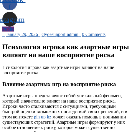
f
nstagram
Public
_
January 29, 2026
_
clydesupport-admin
_
0 Comments
Психология игрока как азартные игры
влияют на наше восприятие риска
Психология игрока как азартные игры влияют на наше
восприятие риска
Влияние азартных игр на восприятие риска
Азартные игры представляют собой уникальный феномен,
который значительно влияет на наше восприятие риска.
Игроки часто сталкиваются с ситуациями, требующими
быстрой оценки возможных последствий своих решений, и в
этом контексте
pin up kz
может оказать помощь в понимании
существующих стратегий. Азартные игры формируют у них
особое отношение к риску, которое может существенно