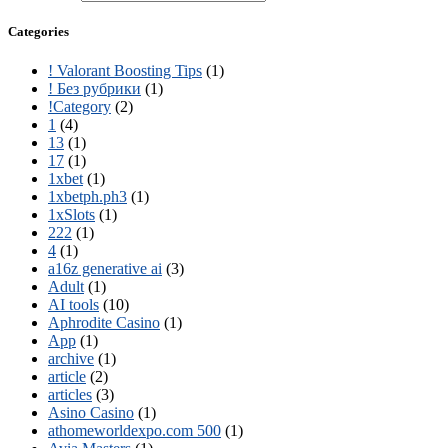
Categories
! Valorant Boosting Tips
(1)
! Без рубрики
(1)
!Category
(2)
1
(4)
13
(1)
17
(1)
1xbet
(1)
1xbetph.ph3
(1)
1xSlots
(1)
222
(1)
4
(1)
a16z generative ai
(3)
Adult
(1)
AI tools
(10)
Aphrodite Casino
(1)
App
(1)
archive
(1)
article
(2)
articles
(3)
Asino Casino
(1)
athomeworldexpo.com 500
(1)