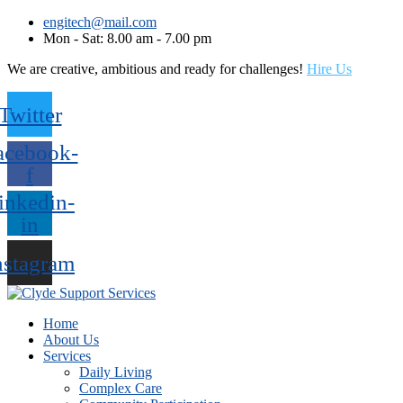
engitech@mail.com
Mon - Sat: 8.00 am - 7.00 pm
We are creative, ambitious and ready for challenges!
Hire Us
Twitter
acebook-
f
inkedin-
in
nstagram
Home
About Us
Services
Daily Living
Complex Care