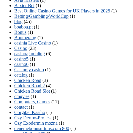
Avia Masters
(1)
Baxter Bet
(1)
Best Online Casino Games for UK Players in 2025
(1)
Betting/Gambling\WorldCup
(1)
blog
(45)
boaboa.pt
(1)
Bonus
(1)
Boomerang
(1)
casinia Live Casino
(1)
Casino
(23)
casino/gambling
(6)
casino5
(1)
casino6
(1)
Casinoly casino
(1)
catalog
(1)
Chicken Road
(3)
Chicken Road 2
(4)
Chicken Road Slot
(1)
cmgv.es
(1)
Computers, Games
(17)
contact
(1)
Corgibet Kasíno
(1)
Czy Dermo-Pro jest
(1)
Czy Exodermin można
(1)
denemebonusu-tr.us.com 800
(1)