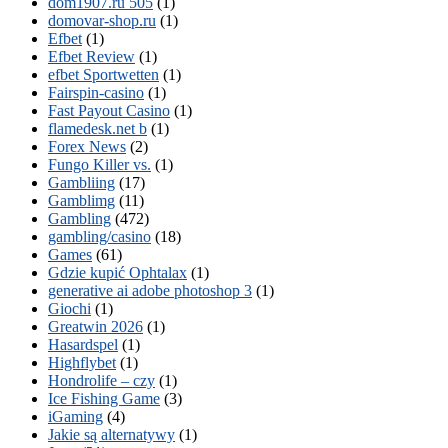
dom1907.ru 505
(1)
domovar-shop.ru
(1)
Efbet
(1)
Efbet Review
(1)
efbet Sportwetten
(1)
Fairspin-casino
(1)
Fast Payout Casino
(1)
flamedesk.net b
(1)
Forex News
(2)
Fungo Killer vs.
(1)
Gambliing
(17)
Gamblimg
(11)
Gambling
(472)
gambling/casino
(18)
Games
(61)
Gdzie kupić Ophtalax
(1)
generative ai adobe photoshop 3
(1)
Giochi
(1)
Greatwin 2026
(1)
Hasardspel
(1)
Highflybet
(1)
Hondrolife – czy
(1)
Ice Fishing Game
(3)
iGaming
(4)
Jakie są alternatywy
(1)