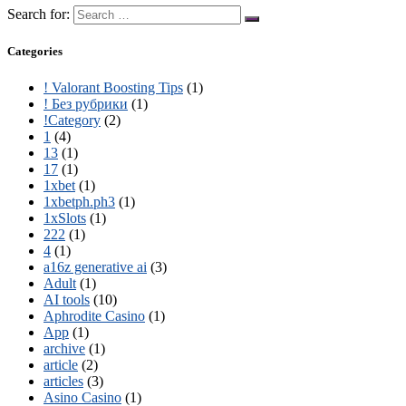
Search for:
Categories
! Valorant Boosting Tips
(1)
! Без рубрики
(1)
!Category
(2)
1
(4)
13
(1)
17
(1)
1xbet
(1)
1xbetph.ph3
(1)
1xSlots
(1)
222
(1)
4
(1)
a16z generative ai
(3)
Adult
(1)
AI tools
(10)
Aphrodite Casino
(1)
App
(1)
archive
(1)
article
(2)
articles
(3)
Asino Casino
(1)