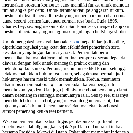
merupakan program komputer yang memiliki fungsi untuk memutar
ribuan angka per detik. Untuk terhindar dari pelanggaran hukum,
mesin slot diganti menjadi mesin yang mengeluarkan hadiah non-
uang, seperti permen karet atau permen rasa buah. Pada 1895,
Charles Fey, seorang mekanik dari San Francisco, mengembangkan
mesin slot pertama yang menggunakan gulungan berisi tiga simbol.
Untuk mengatasi berbagai dampak
casino
negatif dari judi online,
diperlukan regulasi yang ketat dan efektif dari pemerintah serta
kesadaran yang tinggi dari masyarakat. Pemerintah perlu
memastikan bahwa platform judi online beroperasi secara legal dan
diawasi dengan baik untuk mencegah praktik curang dan
melindungi konsumen. Pertama, meminum sedikit khamr sehingga
tidak memabukkan hukumnya haram, sebagaimana bermain judi
hukumnya haram meski tidak memabukkan. Kedua, meminum
khamr bisa membuat orang lalai beribadah karena pengaruh
memabukannya, demikian juga judi bisa membuat pemainnya larut
dalam kesenangan sehingga membuatnya lalai. Setiap reel biasanya
memiliki lebih dari simbol, yang relevan dengan tema slot, dan
tujuannya adalah untuk memutar reel dan menekan kombinasi
simbol pemenang ketika reel berhenti.
Wacana pembentukan satuan tugas pemberantasan judi online
sebetulnya sudah digaungkan sejak April lalu dalam rapat terbatas
bersama Presiden Jokowi di Istana. Pakar siber menyebut Indonesia