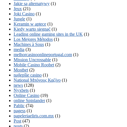
Jakie są alternatywy
(1)
Jeux
(21)
Joki Casino
(1)
Jungle
(1)
Keramin w aptece
(1)
Kiedy warto sięgnąć
(1)
Leading online gaming sites in the UK
(1)
Los Mejores Métodos
(1)
Machines à Sous
(1)
media
(3)
melhorcasinoonlineportugal.com
(1)
Mission Uncrossable
(1)
Mobile Casino Roobet
(2)
Mostbet
(2)
najlepšie casino
(1)
National Μπόνους Καζίνο
(1)
news
(128)
Nyxbets
(1)
Online Casino
(19)
online Spinlander
(1)
Pablic
(74)
pagess
(1)
papeleriaeliris.com.mx
(1)
Post
(47)
posts
(2)