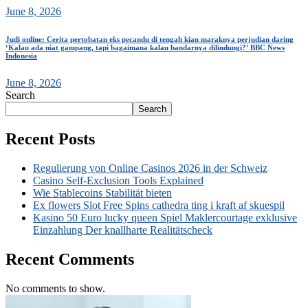
June 8, 2026
Judi online: Cerita pertobatan eks pecandu di tengah kian maraknya perjudian daring
‘Kalau ada niat gampang, tapi bagaimana kalau bandarnya dilindungi?’ BBC News
Indonesia
June 8, 2026
Search
Search
Recent Posts
Regulierung von Online Casinos 2026 in der Schweiz
Casino Self-Exclusion Tools Explained
Wie Stablecoins Stabilität bieten
Ex flowers Slot Free Spins cathedra ting i kraft af skuespil
Kasino 50 Euro lucky queen Spiel Maklercourtage exklusive
Einzahlung Der knallharte Realitätscheck
Recent Comments
No comments to show.