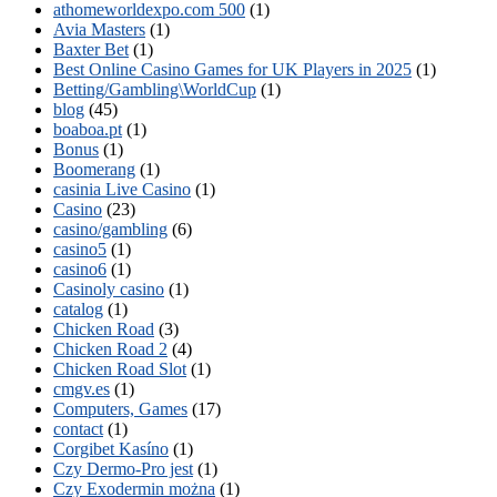
athomeworldexpo.com 500
(1)
Avia Masters
(1)
Baxter Bet
(1)
Best Online Casino Games for UK Players in 2025
(1)
Betting/Gambling\WorldCup
(1)
blog
(45)
boaboa.pt
(1)
Bonus
(1)
Boomerang
(1)
casinia Live Casino
(1)
Casino
(23)
casino/gambling
(6)
casino5
(1)
casino6
(1)
Casinoly casino
(1)
catalog
(1)
Chicken Road
(3)
Chicken Road 2
(4)
Chicken Road Slot
(1)
cmgv.es
(1)
Computers, Games
(17)
contact
(1)
Corgibet Kasíno
(1)
Czy Dermo-Pro jest
(1)
Czy Exodermin można
(1)