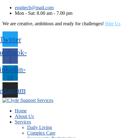
engitech@mail.com
Mon - Sat: 8.00 am - 7.00 pm
We are creative, ambitious and ready for challenges!
Hire Us
Twitter
acebook-
f
inkedin-
in
nstagram
Home
About Us
Services
Daily Living
Complex Care