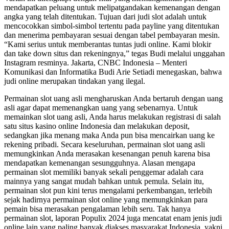
mendapatkan peluang untuk melipatgandakan kemenangan dengan
angka yang telah ditentukan. Tujuan dari judi slot adalah untuk
mencocokkan simbol-simbol tertentu pada payline yang ditentukan
dan menerima pembayaran sesuai dengan tabel pembayaran mesin.
“Kami serius untuk memberantas tuntas judi online. Kami blokir
dan take down situs dan rekeningnya,” tegas Budi melalui unggahan
Instagram resminya. Jakarta, CNBC Indonesia – Menteri
Komunikasi dan Informatika Budi Arie Setiadi menegaskan, bahwa
judi online merupakan tindakan yang ilegal.
Permainan slot uang asli mengharuskan Anda bertaruh dengan uang
asli agar dapat memenangkan uang yang sebenarnya. Untuk
memainkan slot uang asli, Anda harus melakukan registrasi di salah
satu situs kasino online Indonesia dan melakukan deposit,
sedangkan jika menang maka Anda pun bisa mencairkan uang ke
rekening pribadi. Secara keseluruhan, permainan slot uang asli
memungkinkan Anda merasakan kesenangan penuh karena bisa
mendapatkan kemenangan sesungguhnya. Alasan mengapa
permainan slot memiliki banyak sekali penggemar adalah cara
mainnya yang sangat mudah bahkan untuk pemula. Selain itu,
permainan slot pun kini terus mengalami perkembangan, terlebih
sejak hadirnya permainan slot online yang memungkinkan para
pemain bisa merasakan pengalaman lebih seru. Tak hanya
permainan slot, laporan Populix 2024 juga mencatat enam jenis judi
online lain yang paling banyak diakses masyarakat Indonesia, yakni