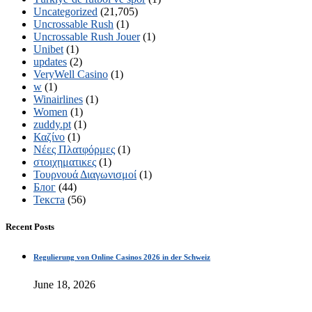
Uncategorized
(21,705)
Uncrossable Rush
(1)
Uncrossable Rush Jouer
(1)
Unibet
(1)
updates
(2)
VeryWell Casino
(1)
w
(1)
Winairlines
(1)
Women
(1)
zuddy.pt
(1)
Καζίνο
(1)
Νέες Πλατφόρμες
(1)
στοιχηματικες
(1)
Τουρνουά Διαγωνισμοί
(1)
Блог
(44)
Текста
(56)
Recent Posts
Regulierung von Online Casinos 2026 in der Schweiz
June 18, 2026