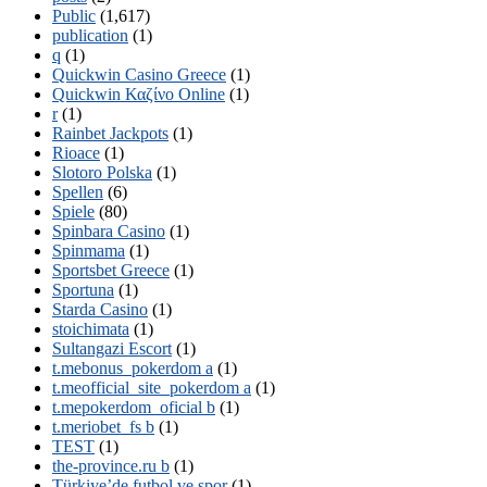
Public
(1,617)
publication
(1)
q
(1)
Quickwin Casino Greece
(1)
Quickwin Καζίνο Online
(1)
r
(1)
Rainbet Jackpots
(1)
Rioace
(1)
Slotoro Polska
(1)
Spellen
(6)
Spiele
(80)
Spinbara Casino
(1)
Spinmama
(1)
Sportsbet Greece
(1)
Sportuna
(1)
Starda Casino
(1)
stoichimata
(1)
Sultangazi Escort
(1)
t.mebonus_pokerdom a
(1)
t.meofficial_site_pokerdom a
(1)
t.mepokerdom_oficial b
(1)
t.meriobet_fs b
(1)
TEST
(1)
the-province.ru b
(1)
Türkiye’de futbol ve spor
(1)