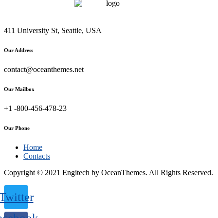
411 University St, Seattle, USA
Our Address
contact@oceanthemes.net
Our Mailbox
+1 -800-456-478-23
Our Phone
Home
Contacts
Copyright © 2021 Engitech by OceanThemes. All Rights Reserved.
Twitter
acebook-