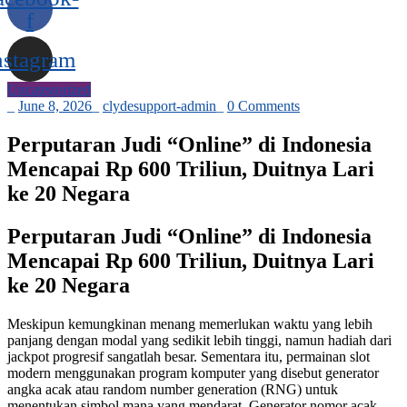
f
nstagram
Uncategorized
_
June 8, 2026
_
clydesupport-admin
_
0 Comments
Perputaran Judi “Online” di Indonesia
Mencapai Rp 600 Triliun, Duitnya Lari
ke 20 Negara
Perputaran Judi “Online” di Indonesia
Mencapai Rp 600 Triliun, Duitnya Lari
ke 20 Negara
Meskipun kemungkinan menang memerlukan waktu yang lebih
panjang dengan modal yang sedikit lebih tinggi, namun hadiah dari
jackpot progresif sangatlah besar. Sementara itu, permainan slot
modern menggunakan program komputer yang disebut generator
angka acak atau random number generation (RNG) untuk
menentukan simbol mana yang mendarat. Generator nomor acak