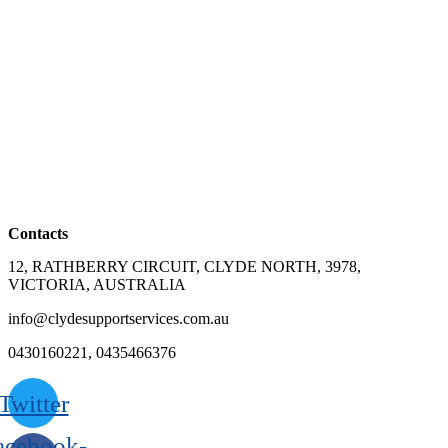
Contacts
12, RATHBERRY CIRCUIT, CLYDE NORTH, 3978,
VICTORIA, AUSTRALIA
info@clydesupportservices.com.au
0430160221, 0435466376
Twitter
acebook-