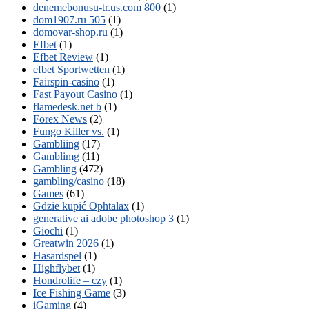
denemebonusu-tr.us.com 800
(1)
dom1907.ru 505
(1)
domovar-shop.ru
(1)
Efbet
(1)
Efbet Review
(1)
efbet Sportwetten
(1)
Fairspin-casino
(1)
Fast Payout Casino
(1)
flamedesk.net b
(1)
Forex News
(2)
Fungo Killer vs.
(1)
Gambliing
(17)
Gamblimg
(11)
Gambling
(472)
gambling/casino
(18)
Games
(61)
Gdzie kupić Ophtalax
(1)
generative ai adobe photoshop 3
(1)
Giochi
(1)
Greatwin 2026
(1)
Hasardspel
(1)
Highflybet
(1)
Hondrolife – czy
(1)
Ice Fishing Game
(3)
iGaming
(4)