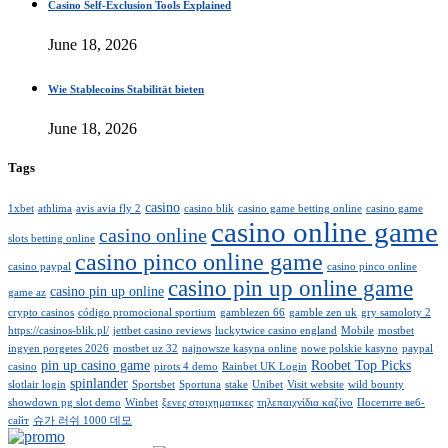
Casino Self-Exclusion Tools Explained
June 18, 2026
Wie Stablecoins Stabilität bieten
June 18, 2026
Tags
casino
1xbet
athlima
avis avia fly 2
casino blik
casino game betting online
casino game
casino online game
casino online
slots betting online
casino pinco online game
casino paypal
casino pinco online
casino pin up online game
casino pin up online
game az
crypto casinos
código promocional sportium
gamblezen 66
gamble zen uk
gry samoloty 2
https://casinos-blik.pl/
jettbet casino reviews
luckytwice casino england
Mobile
mostbet
ingyen porgetes 2026
mostbet uz 32
najnowsze kasyna online
nowe polskie kasyno
paypal
pin up casino game
Roobet Top Picks
casino
pirots 4 demo
Rainbet UK Login
spinlander
slotlair login
Sportsbet
Sportuna
stake
Unibet
Visit website
wild bounty
showdown pg slot demo
Winbet
ξενες στοιχηματικες
τηλεπαιχνίδια καζίνο
Посетите веб-
сайт
슈가 러쉬 1000 데모