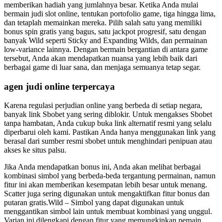
memberikan hadiah yang jumlahnya besar. Ketika Anda mulai
bermain judi slot online, tentukan portofolio game, tiga hingga lima,
dan tetaplah memainkan mereka. Pilih salah satu yang memiliki
bonus spin gratis yang bagus, satu jackpot progresif, satu dengan
banyak Wild seperti Sticky and Expanding Wilds, dan permainan
low-variance lainnya. Dengan bermain bergantian di antara game
tersebut, Anda akan mendapatkan nuansa yang lebih baik dari
berbagai game di luar sana, dan menjaga semuanya tetap segar.
agen judi online terpercaya
Karena regulasi perjudian online yang berbeda di setiap negara,
banyak link Sbobet yang sering diblokir. Untuk mengakses Sbobet
tanpa hambatan, Anda cukup buka link alternatif resmi yang selalu
diperbarui oleh kami. Pastikan Anda hanya menggunakan link yang
berasal dari sumber resmi sbobet untuk menghindari penipuan atau
akses ke situs palsu.
Jika Anda mendapatkan bonus ini, Anda akan melihat berbagai
kombinasi simbol yang berbeda-beda tergantung permainan, namun
fitur ini akan memberikan kesempatan lebih besar untuk menang.
Scatter juga sering digunakan untuk mengaktifkan fitur bonus dan
putaran gratis.Wild – Simbol yang dapat digunakan untuk
menggantikan simbol lain untuk membuat kombinasi yang unggul.
Varian ini dilengkapi dengan fitur yang memungkinkan pemain