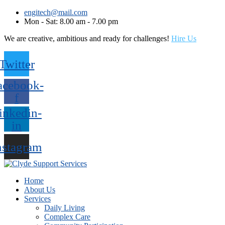
engitech@mail.com
Mon - Sat: 8.00 am - 7.00 pm
We are creative, ambitious and ready for challenges!
Hire Us
Twitter
acebook-
f
inkedin-
in
nstagram
Home
About Us
Services
Daily Living
Complex Care