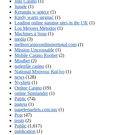
Joki Casino
(1)
Jungle
(1)
Keramin w aptece
(1)
Kiedy warto sięgnąć
(1)
Leading online gaming sites in the UK
(1)
Los Mejores Métodos
(1)
Machines à Sous
(1)
media
(3)
melhorcasinoonlineportugal.com
(1)
Mission Uncrossable
(1)
Mobile Casino Roobet
(2)
Mostbet
(2)
najlepšie casino
(1)
National Μπόνους Καζίνο
(1)
news
(128)
Nyxbets
(1)
Online Casino
(19)
online Spinlander
(1)
Pablic
(74)
pagess
(1)
papeleriaeliris.com.mx
(1)
Post
(47)
posts
(2)
Public
(1,617)
publication
(1)