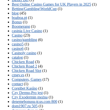
Best Online Casino Games for UK Players in 2025
(1)
Betting/Gambling\WorldCup
(1)
blog
(45)
boaboa.pt
(1)
Bonus
(1)
Boomerang
(1)
casinia Live Casino
(1)
Casino
(23)
casino/gambling
(6)
casino5
(1)
casino6
(1)
Casinoly casino
(1)
catalog
(1)
Chicken Road
(3)
Chicken Road 2
(4)
Chicken Road Slot
(1)
cmgv.es
(1)
Computers, Games
(17)
contact
(1)
Corgibet Kasíno
(1)
Czy Dermo-Pro jest
(1)
Czy Exodermin można
(1)
denemebonusu-tr.us.com 800
(1)
dom1907.ru 505
(1)