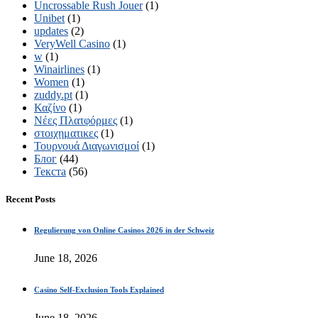
Uncrossable Rush Jouer
(1)
Unibet
(1)
updates
(2)
VeryWell Casino
(1)
w
(1)
Winairlines
(1)
Women
(1)
zuddy.pt
(1)
Καζίνο
(1)
Νέες Πλατφόρμες
(1)
στοιχηματικες
(1)
Τουρνουά Διαγωνισμοί
(1)
Блог
(44)
Текста
(56)
Recent Posts
Regulierung von Online Casinos 2026 in der Schweiz
June 18, 2026
Casino Self-Exclusion Tools Explained
June 18, 2026