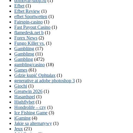
domovar-shop.ru
(1)
Efbet
(1)
Efbet Review
(1)
efbet Sportwetten
(1)
Fairspin-casino
(1)
Fast Payout Casino
(1)
flamedesk.net b
(1)
Forex News
(2)
Fungo Killer vs.
(1)
Gambliing
(17)
Gamblimg
(11)
Gambling
(472)
gambling/casino
(18)
Games
(61)
Gdzie kupić Ophtalax
(1)
generative ai adobe photoshop 3
(1)
Giochi
(1)
Greatwin 2026
(1)
Hasardspel
(1)
Highflybet
(1)
Hondrolife – czy
(1)
Ice Fishing Game
(3)
iGaming
(4)
Jakie są alternatywy
(1)
Jeux
(21)