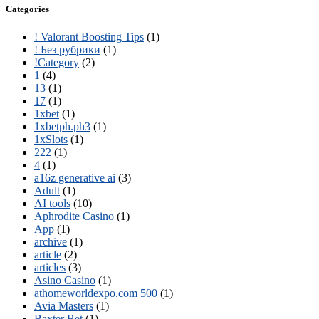
Categories
! Valorant Boosting Tips
(1)
! Без рубрики
(1)
!Category
(2)
1
(4)
13
(1)
17
(1)
1xbet
(1)
1xbetph.ph3
(1)
1xSlots
(1)
222
(1)
4
(1)
a16z generative ai
(3)
Adult
(1)
AI tools
(10)
Aphrodite Casino
(1)
App
(1)
archive
(1)
article
(2)
articles
(3)
Asino Casino
(1)
athomeworldexpo.com 500
(1)
Avia Masters
(1)
Baxter Bet
(1)