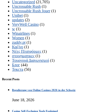
Uncategorized
(21,705)
Uncrossable Rush
(1)
Uncrossable Rush Jouer
(1)
Unibet
(1)
updates
(2)
VeryWell Casino
(1)
w
(1)
Winairlines
(1)
Women
(1)
zuddy.pt
(1)
Καζίνο
(1)
Νέες Πλατφόρμες
(1)
στοιχηματικες
(1)
Τουρνουά Διαγωνισμοί
(1)
Блог
(44)
Текста
(56)
Recent Posts
Regulierung von Online Casinos 2026 in der Schweiz
June 18, 2026
Casino Self-Exclusion Tools Explained