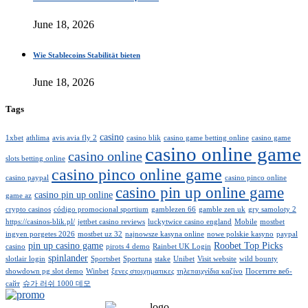
June 18, 2026
Wie Stablecoins Stabilität bieten
June 18, 2026
Tags
casino
1xbet
athlima
avis avia fly 2
casino blik
casino game betting online
casino game
casino online game
casino online
slots betting online
casino pinco online game
casino paypal
casino pinco online
casino pin up online game
casino pin up online
game az
crypto casinos
código promocional sportium
gamblezen 66
gamble zen uk
gry samoloty 2
https://casinos-blik.pl/
jettbet casino reviews
luckytwice casino england
Mobile
mostbet
ingyen porgetes 2026
mostbet uz 32
najnowsze kasyna online
nowe polskie kasyno
paypal
pin up casino game
Roobet Top Picks
casino
pirots 4 demo
Rainbet UK Login
spinlander
slotlair login
Sportsbet
Sportuna
stake
Unibet
Visit website
wild bounty
showdown pg slot demo
Winbet
ξενες στοιχηματικες
τηλεπαιχνίδια καζίνο
Посетите веб-
сайт
슈가 러쉬 1000 데모