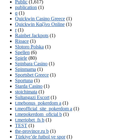
Public
(1,617)
publication
(1)
q
(1)
Quickwin Casino Greece
(1)
Quickwin Καζίνο Online
(1)
r
(1)
Rainbet Jackpots
(1)
Rioace
(1)
Slotoro Polska
(1)
Spellen
(6)
Spiele
(80)
Spinbara Casino
(1)
Spinmama
(1)
Sportsbet Greece
(1)
Sportuna
(1)
Starda Casino
(1)
stoichimata
(1)
Sultangazi Escort
(1)
t.mebonus_pokerdom a
(1)
t.meofficial_site_pokerdom a
(1)
t.mepokerdom_oficial b
(1)
t.meriobet_fs b
(1)
TEST
(1)
the-province.ru b
(1)
Türkiye’de futbol ve spor
(1)