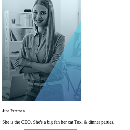
Jina Peterson
She is the CEO. She's a big fan her cat Tux, & dinner parties.