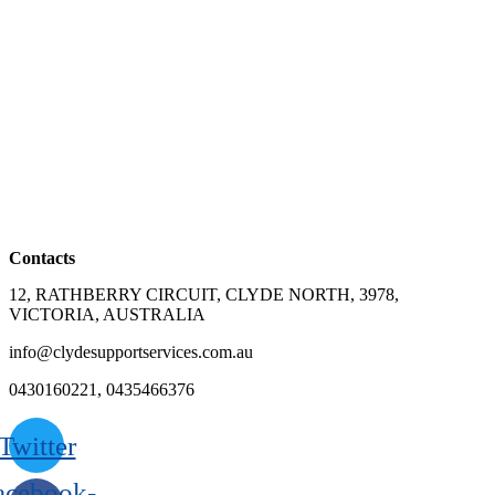
Contacts
12, RATHBERRY CIRCUIT, CLYDE NORTH, 3978,
VICTORIA, AUSTRALIA
info@clydesupportservices.com.au
0430160221, 0435466376
Twitter
acebook-