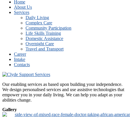
Home
About Us
Services
Daily Living
Complex Care
Community Participation
Life Skills Training
Domestic Assistance
Overnight Care
Travel and Transport
Career
Intake
Contacts
Our enabling services as based upon building your independence.
We design personalised services and use assistive technologies that
empower you in your daily living. We can help you adapt as your
abilities change.
Gallery