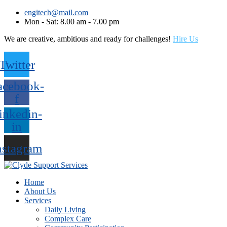
engitech@mail.com
Mon - Sat: 8.00 am - 7.00 pm
We are creative, ambitious and ready for challenges!
Hire Us
Twitter
acebook-
f
inkedin-
in
nstagram
Home
About Us
Services
Daily Living
Complex Care