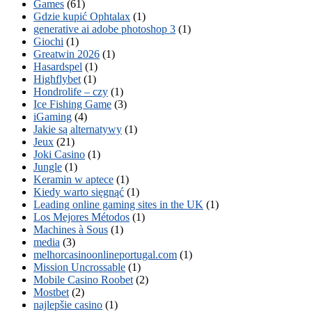
Games
(61)
Gdzie kupić Ophtalax
(1)
generative ai adobe photoshop 3
(1)
Giochi
(1)
Greatwin 2026
(1)
Hasardspel
(1)
Highflybet
(1)
Hondrolife – czy
(1)
Ice Fishing Game
(3)
iGaming
(4)
Jakie są alternatywy
(1)
Jeux
(21)
Joki Casino
(1)
Jungle
(1)
Keramin w aptece
(1)
Kiedy warto sięgnąć
(1)
Leading online gaming sites in the UK
(1)
Los Mejores Métodos
(1)
Machines à Sous
(1)
media
(3)
melhorcasinoonlineportugal.com
(1)
Mission Uncrossable
(1)
Mobile Casino Roobet
(2)
Mostbet
(2)
najlepšie casino
(1)