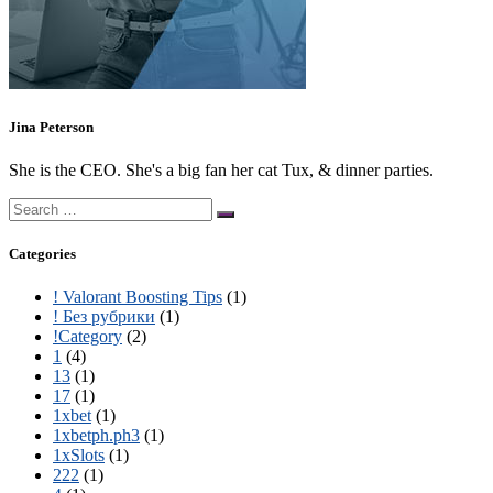
Jina Peterson
She is the CEO. She's a big fan her cat Tux, & dinner parties.
Search
for:
Categories
! Valorant Boosting Tips
(1)
! Без рубрики
(1)
!Category
(2)
1
(4)
13
(1)
17
(1)
1xbet
(1)
1xbetph.ph3
(1)
1xSlots
(1)
222
(1)