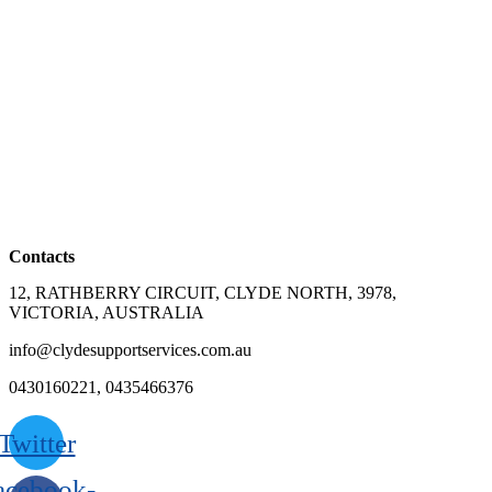
Contacts
12, RATHBERRY CIRCUIT, CLYDE NORTH, 3978,
VICTORIA, AUSTRALIA
info@clydesupportservices.com.au
0430160221, 0435466376
Twitter
acebook-