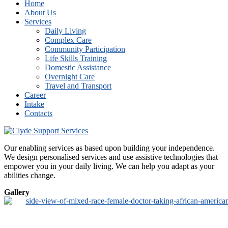
Home
About Us
Services
Daily Living
Complex Care
Community Participation
Life Skills Training
Domestic Assistance
Overnight Care
Travel and Transport
Career
Intake
Contacts
Our enabling services as based upon building your independence.
We design personalised services and use assistive technologies that
empower you in your daily living. We can help you adapt as your
abilities change.
Gallery