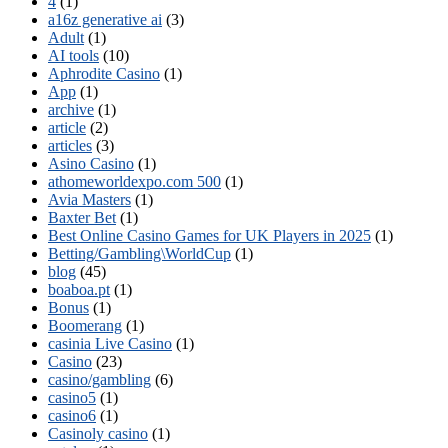
4
(1)
a16z generative ai
(3)
Adult
(1)
AI tools
(10)
Aphrodite Casino
(1)
App
(1)
archive
(1)
article
(2)
articles
(3)
Asino Casino
(1)
athomeworldexpo.com 500
(1)
Avia Masters
(1)
Baxter Bet
(1)
Best Online Casino Games for UK Players in 2025
(1)
Betting/Gambling\WorldCup
(1)
blog
(45)
boaboa.pt
(1)
Bonus
(1)
Boomerang
(1)
casinia Live Casino
(1)
Casino
(23)
casino/gambling
(6)
casino5
(1)
casino6
(1)
Casinoly casino
(1)