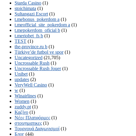
Starda Casino
(1)
stoichimata
(1)
Sultangazi Escort
(1)
t.mebonus_pokerdom a
(1)
t.meofficial_site_pokerdom a
(1)
t.mepokerdom_oficial b
(1)
t.meriobet_fs b
(1)
TEST
(1)
the-province.ru b
(1)
Türkiye’de futbol ve spor
(1)
Uncategorized
(21,705)
Uncrossable Rush
(1)
Uncrossable Rush Jouer
(1)
Unibet
(1)
updates
(2)
VeryWell Casino
(1)
w
(1)
Winairlines
(1)
Women
(1)
zuddy.pt
(1)
Καζίνο
(1)
Νέες Πλατφόρμες
(1)
στοιχηματικες
(1)
Τουρνουά Διαγωνισμοί
(1)
Блог
(44)