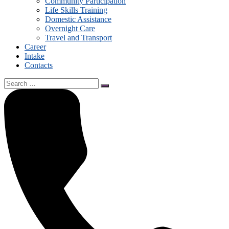
Community Participation
Life Skills Training
Domestic Assistance
Overnight Care
Travel and Transport
Career
Intake
Contacts
Search
for: