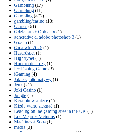
Gambliing
(17)
Gamblimg
(11)
Gambling
(472)
gambling/casino
(18)
Games
(61)
Gdzie kupić Ophtalax
(1)
generative ai adobe photoshop 3
(1)
Giochi
(1)
Greatwin 2026
(1)
Hasardspel
(1)
Highflybet
(1)
Hondrolife – czy
(1)
Ice Fishing Game
(3)
iGaming
(4)
Jakie są alternatywy
(1)
Jeux
(21)
Joki Casino
(1)
Jungle
(1)
Keramin w aptece
(1)
Kiedy warto sięgnąć
(1)
Leading online gaming sites in the UK
(1)
Los Mejores Métodos
(1)
Machines à Sous
(1)
media
(3)