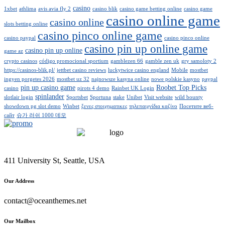
casino
1xbet
athlima
avis avia fly 2
casino blik
casino game betting online
casino game
casino online game
casino online
slots betting online
casino pinco online game
casino paypal
casino pinco online
casino pin up online game
casino pin up online
game az
crypto casinos
código promocional sportium
gamblezen 66
gamble zen uk
gry samoloty 2
https://casinos-blik.pl/
jettbet casino reviews
luckytwice casino england
Mobile
mostbet
ingyen porgetes 2026
mostbet uz 32
najnowsze kasyna online
nowe polskie kasyno
paypal
pin up casino game
Roobet Top Picks
casino
pirots 4 demo
Rainbet UK Login
spinlander
slotlair login
Sportsbet
Sportuna
stake
Unibet
Visit website
wild bounty
showdown pg slot demo
Winbet
ξενες στοιχηματικες
τηλεπαιχνίδια καζίνο
Посетите веб-
сайт
슈가 러쉬 1000 데모
411 University St, Seattle, USA
Our Address
contact@oceanthemes.net
Our Mailbox