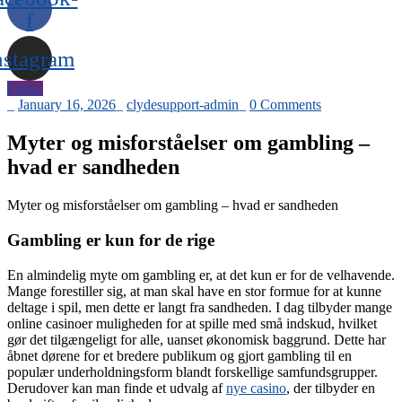
f
nstagram
Public
_
January 16, 2026
_
clydesupport-admin
_
0 Comments
Myter og misforståelser om gambling –
hvad er sandheden
Myter og misforståelser om gambling – hvad er sandheden
Gambling er kun for de rige
En almindelig myte om gambling er, at det kun er for de velhavende.
Mange forestiller sig, at man skal have en stor formue for at kunne
deltage i spil, men dette er langt fra sandheden. I dag tilbyder mange
online casinoer muligheden for at spille med små indskud, hvilket
gør det tilgængeligt for alle, uanset økonomisk baggrund. Dette har
åbnet dørene for et bredere publikum og gjort gambling til en
populær underholdningsform blandt forskellige samfundsgrupper.
Derudover kan man finde et udvalg af
nye casino
, der tilbyder en