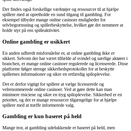
Der findes også forskellige værktøjer og ressourcer til at hjælpe
spillere med at opretholde en sund tilgang til gambling. For
eksempel tilbyder mange online casinoer muligheder for
selvbegrænsning og spillerbeskyttelse, hvilket gør det nemmere at
holde styr på ens spilleaktivitet.
Online gambling er usikkert
En anden udbredt misforståelse er, at online gambling ikke er
sikkert. Selvom der har været tilfælde af svindel og uærlige aktører i
branchen, er mange online casinoer regulerede og licenserede. Disse
platforme følger strenge sikkerhedsprotokoller for at beskytte
spillernes informationer og sikre en retfærdig spiloplevelse.
Det er derfor vigtigt for spillere at vælge licenserede og
velrenommerede online casinoer. Ved at gøre dette kan man
minimere risiciene og sikre en tryg spiloplevelse. Sikkerhed er en
prioritet, og der er mange ressourcer tilgængelige for at hjælpe
spillere med at træffe informerede valg.
Gambling er kun baseret på held
Mange tror, at gambling udelukkende er baseret på held, men