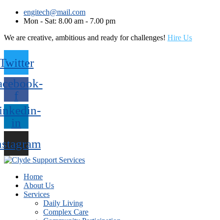
engitech@mail.com
Mon - Sat: 8.00 am - 7.00 pm
We are creative, ambitious and ready for challenges!
Hire Us
Twitter
acebook-
f
inkedin-
in
nstagram
Home
About Us
Services
Daily Living
Complex Care