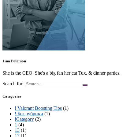
Jina Peterson
She is the CEO. She's a big fan her cat Tux, & dinner parties.
Search for:
Categories
! Valorant Boosting Tips
(1)
! Без рубрики
(1)
!Category
(2)
1
(4)
13
(1)
17
(1)