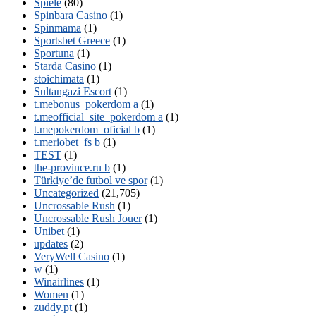
Spiele
(80)
Spinbara Casino
(1)
Spinmama
(1)
Sportsbet Greece
(1)
Sportuna
(1)
Starda Casino
(1)
stoichimata
(1)
Sultangazi Escort
(1)
t.mebonus_pokerdom a
(1)
t.meofficial_site_pokerdom a
(1)
t.mepokerdom_oficial b
(1)
t.meriobet_fs b
(1)
TEST
(1)
the-province.ru b
(1)
Türkiye’de futbol ve spor
(1)
Uncategorized
(21,705)
Uncrossable Rush
(1)
Uncrossable Rush Jouer
(1)
Unibet
(1)
updates
(2)
VeryWell Casino
(1)
w
(1)
Winairlines
(1)
Women
(1)
zuddy.pt
(1)