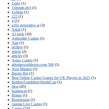
1xbet
(1)
1xbetph.ph3
(1)
1xSlots
(1)
222
(1)
4
(1)
a16z generative ai
(3)
Adult
(1)
AI tools
(10)
Aphrodite Casino
(1)
App
(1)
archive
(1)
article
(2)
articles
(3)
Asino Casino
(1)
athomeworldexpo.com 500
(1)
Avia Masters
(1)
Baxter Bet
(1)
Best Online Casino Games for UK Players in 2025
(1)
Betting/Gambling\WorldCup
(1)
blog
(45)
boaboa.pt
(1)
Bonus
(1)
Boomerang
(1)
casinia Live Casino
(1)
Casino
(23)