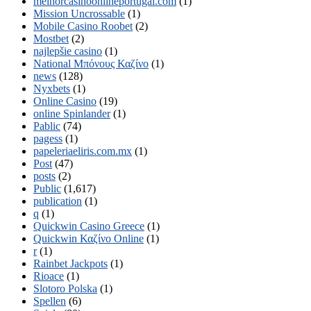
melhorcasinoonlineportugal.com
(1)
Mission Uncrossable
(1)
Mobile Casino Roobet
(2)
Mostbet
(2)
najlepšie casino
(1)
National Μπόνους Καζίνο
(1)
news
(128)
Nyxbets
(1)
Online Casino
(19)
online Spinlander
(1)
Pablic
(74)
pagess
(1)
papeleriaeliris.com.mx
(1)
Post
(47)
posts
(2)
Public
(1,617)
publication
(1)
q
(1)
Quickwin Casino Greece
(1)
Quickwin Καζίνο Online
(1)
r
(1)
Rainbet Jackpots
(1)
Rioace
(1)
Slotoro Polska
(1)
Spellen
(6)