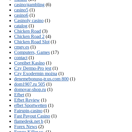
casino/gambling
(6)
casino5
(1)
casino6
(1)
Casinoly casino
(1)
catalog
(1)
Chicken Road
(3)
Chicken Road 2
(4)
Chicken Road Slot
(1)
cmgv.es
(1)
Computers, Games
(17)
contact
(1)
Corgibet Kasíno
(1)
Czy Dermo-Pro jest
(1)
Czy Exodermin można
(1)
denemebonusu-tr.us.com 800
(1)
dom1907.ru 505
(1)
domovar-shop.ru
(1)
Efbet
(1)
Efbet Review
(1)
efbet Sportwetten
(1)
Fairspin-casino
(1)
Fast Payout Casino
(1)
flamedesk.net b
(1)
Forex News
(2)
Fungo Killer vs.
(1)