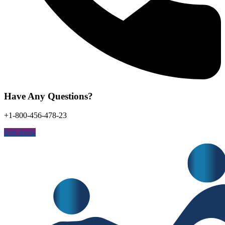
Have Any Questions?
+1-800-456-478-23
free quote