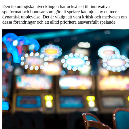
Den teknologiska utvecklingen har också lett till innovativa
spelformat och bonusar som gör att spelare kan njuta av en mer
dynamisk upplevelse. Det är viktigt att vara kritisk och medveten om
dessa förändringar och att alltid prioritera ansvarsfullt spelande.