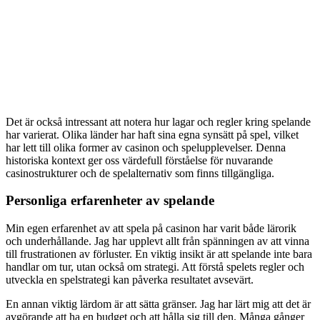
Det är också intressant att notera hur lagar och regler kring spelande
har varierat. Olika länder har haft sina egna synsätt på spel, vilket
har lett till olika former av casinon och spelupplevelser. Denna
historiska kontext ger oss värdefull förståelse för nuvarande
casinostrukturer och de spelalternativ som finns tillgängliga.
Personliga erfarenheter av spelande
Min egen erfarenhet av att spela på casinon har varit både lärorik
och underhållande. Jag har upplevt allt från spänningen av att vinna
till frustrationen av förluster. En viktig insikt är att spelande inte bara
handlar om tur, utan också om strategi. Att förstå spelets regler och
utveckla en spelstrategi kan påverka resultatet avsevärt.
En annan viktig lärdom är att sätta gränser. Jag har lärt mig att det är
avgörande att ha en budget och att hålla sig till den. Många gånger