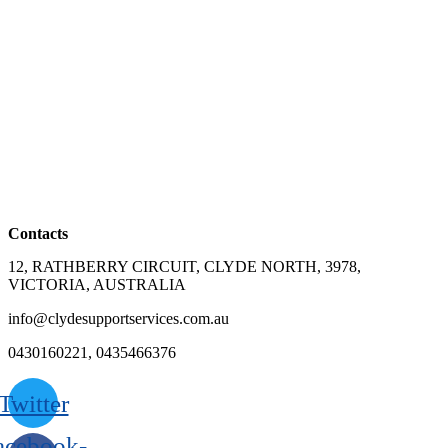
Contacts
12, RATHBERRY CIRCUIT, CLYDE NORTH, 3978,
VICTORIA, AUSTRALIA
info@clydesupportservices.com.au
0430160221, 0435466376
Twitter
acebook-