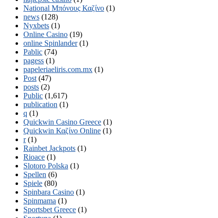
National Μπόνους Καζίνο
(1)
news
(128)
Nyxbets
(1)
Online Casino
(19)
online Spinlander
(1)
Pablic
(74)
pagess
(1)
papeleriaeliris.com.mx
(1)
Post
(47)
posts
(2)
Public
(1,617)
publication
(1)
q
(1)
Quickwin Casino Greece
(1)
Quickwin Καζίνο Online
(1)
r
(1)
Rainbet Jackpots
(1)
Rioace
(1)
Slotoro Polska
(1)
Spellen
(6)
Spiele
(80)
Spinbara Casino
(1)
Spinmama
(1)
Sportsbet Greece
(1)