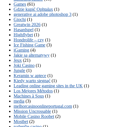
Games
(61)
Gdzie kupić Ophtalax
(1)
generative ai adobe photoshop 3
(1)
Giochi
(1)
Greatwin 2026
(1)
Hasardspel
(1)
Highflybet
(1)
Hondrolife – czy
(1)
Ice Fishing Game
(3)
iGaming
(4)
Jakie są alternatywy
(1)
Jeux
(21)
Joki Casino
(1)
Jungle
(1)
Keramin w aptece
(1)
Kiedy warto sięgnąć
(1)
Leading online gaming sites in the UK
(1)
Los Mejores Métodos
(1)
Machines à Sous
(1)
media
(3)
melhorcasinoonlineportugal.com
(1)
Mission Uncrossable
(1)
Mobile Casino Roobet
(2)
Mostbet
(2)
najlepšie casino
(1)