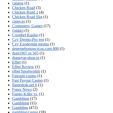
catalog
(1)
Chicken Road
(3)
Chicken Road 2
(4)
Chicken Road Slot
(1)
cmgv.es
(1)
Computers, Games
(17)
contact
(1)
Corgibet Kasíno
(1)
Czy Dermo-Pro jest
(1)
Czy Exodermin można
(1)
denemebonusu-tr.us.com 800
(1)
dom1907.ru 505
(1)
domovar-shop.ru
(1)
Efbet
(1)
Efbet Review
(1)
efbet Sportwetten
(1)
Fairspin-casino
(1)
Fast Payout Casino
(1)
flamedesk.net b
(1)
Forex News
(2)
Fungo Killer vs.
(1)
Gambliing
(17)
Gamblimg
(11)
Gambling
(472)
gambling/casino
(18)