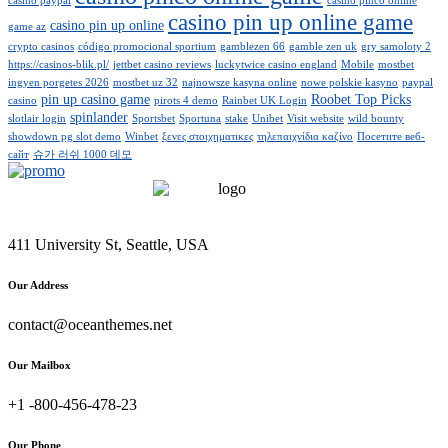
casino paypal
casino pinco online
casino pin up online game
casino pin up online
game az
crypto casinos
código promocional sportium
gamblezen 66
gamble zen uk
gry samoloty 2
https://casinos-blik.pl/
jettbet casino reviews
luckytwice casino england
Mobile
mostbet
ingyen porgetes 2026
mostbet uz 32
najnowsze kasyna online
nowe polskie kasyno
paypal
pin up casino game
Roobet Top Picks
casino
pirots 4 demo
Rainbet UK Login
spinlander
slotlair login
Sportsbet
Sportuna
stake
Unibet
Visit website
wild bounty
showdown pg slot demo
Winbet
ξενες στοιχηματικες
τηλεπαιχνίδια καζίνο
Посетите веб-
сайт
슈가 러쉬 1000 데모
411 University St, Seattle, USA
Our Address
contact@oceanthemes.net
Our Mailbox
+1 -800-456-478-23
Our Phone