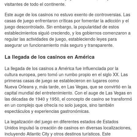
visitantes de todo el continente.
Este auge de los casinos no estuvo exento de controversias. Las
casas de juego enfrentaron críticas por fomentar la adicción y el
juego descontrolado. Sin embargo, la popularidad de estos
establecimientos siguió creciendo, y los gobiernos comenzaron a
regular las actividades de juego, estableciendo leyes para
asegurar un funcionamiento más seguro y transparente.
La llegada de los casinos en América
La llegada de los casinos a América fue influenciada por la
cultura europea, pero tomó un rumbo propio en el siglo XX. Las
primeras casas de juego se establecieron en lugares como
Nueva Orleans y, más tarde, en Las Vegas, que se convirtió en la
capital mundial del entretenimiento. Con el auge de Las Vegas en
las décadas de 1940 y 1950, el concepto de casino se transformó
en un complejo que ofrecía no solo juegos, sino también
espectáculos y experiencias gastronómicas.
La legalización del juego en diferentes estados de Estados
Unidos impulsó la creación de casinos en diversas localizaciones,
incluyendo Atlantic City y otros destinos turísticos. Este