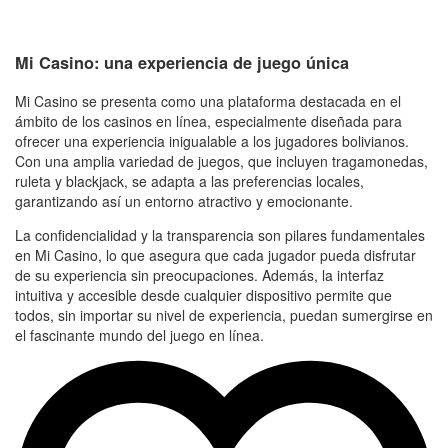
Mi Casino: una experiencia de juego única
Mi Casino se presenta como una plataforma destacada en el
ámbito de los casinos en línea, especialmente diseñada para
ofrecer una experiencia inigualable a los jugadores bolivianos.
Con una amplia variedad de juegos, que incluyen tragamonedas,
ruleta y blackjack, se adapta a las preferencias locales,
garantizando así un entorno atractivo y emocionante.
La confidencialidad y la transparencia son pilares fundamentales
en Mi Casino, lo que asegura que cada jugador pueda disfrutar
de su experiencia sin preocupaciones. Además, la interfaz
intuitiva y accesible desde cualquier dispositivo permite que
todos, sin importar su nivel de experiencia, puedan sumergirse en
el fascinante mundo del juego en línea.