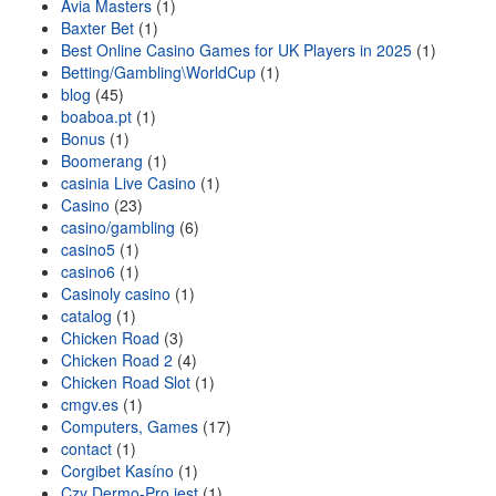
Avia Masters
(1)
Baxter Bet
(1)
Best Online Casino Games for UK Players in 2025
(1)
Betting/Gambling\WorldCup
(1)
blog
(45)
boaboa.pt
(1)
Bonus
(1)
Boomerang
(1)
casinia Live Casino
(1)
Casino
(23)
casino/gambling
(6)
casino5
(1)
casino6
(1)
Casinoly casino
(1)
catalog
(1)
Chicken Road
(3)
Chicken Road 2
(4)
Chicken Road Slot
(1)
cmgv.es
(1)
Computers, Games
(17)
contact
(1)
Corgibet Kasíno
(1)
Czy Dermo-Pro jest
(1)