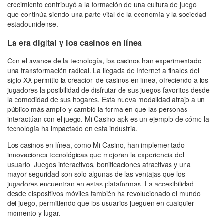
crecimiento contribuyó a la formación de una cultura de juego
que continúa siendo una parte vital de la economía y la sociedad
estadounidense.
La era digital y los casinos en línea
Con el avance de la tecnología, los casinos han experimentado
una transformación radical. La llegada de Internet a finales del
siglo XX permitió la creación de casinos en línea, ofreciendo a los
jugadores la posibilidad de disfrutar de sus juegos favoritos desde
la comodidad de sus hogares. Esta nueva modalidad atrajo a un
público más amplio y cambió la forma en que las personas
interactúan con el juego. Mi Casino apk es un ejemplo de cómo la
tecnología ha impactado en esta industria.
Los casinos en línea, como Mi Casino, han implementado
innovaciones tecnológicas que mejoran la experiencia del
usuario. Juegos interactivos, bonificaciones atractivas y una
mayor seguridad son solo algunas de las ventajas que los
jugadores encuentran en estas plataformas. La accesibilidad
desde dispositivos móviles también ha revolucionado el mundo
del juego, permitiendo que los usuarios jueguen en cualquier
momento y lugar.