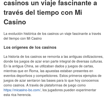
casinos un viaje fascinante a
través del tiempo con Mi
Casino
La evolución histórica de los casinos un viaje fascinante a través
del tiempo con Mi Casino
Los orígenes de los casinos
La historia de los casinos se remonta a las antiguas civilizaciones,
donde los juegos de azar eran parte integral de diversas culturas.
En la antigua China, se utilizaban dados y juegos de cartas,
mientras que en Roma, las apuestas estaban presentes en
eventos deportivos y competiciones. Estos primeros ejemplos de
juegos de azar sentaron las bases para lo que hoy conocemos
como casinos. A través de plataformas de juego como
https://micasino-bo.com/
, los jugadores pueden experimentar
esta rica herencia.