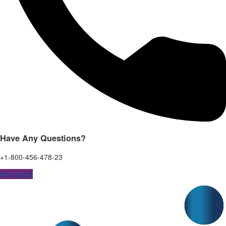
Have Any Questions?
+1-800-456-478-23
free quote