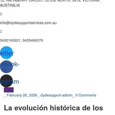
12, RATHBERRY CIRCUIT, CLYDE NORTH, 3978, VICTORIA,
AUSTRALIA
info@clydesupportservices.com.au
0430160221, 0435466376
witter
ebook-
f
tagram
Public
_
February 26, 2026
_
clydesupport-admin
_
0 Comments
La evolución histórica de los