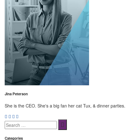
Jina Peterson
She is the CEO. She's a big fan her cat Tux, & dinner parties.
Search
for:
Categories