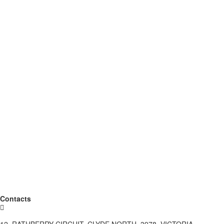
Contacts