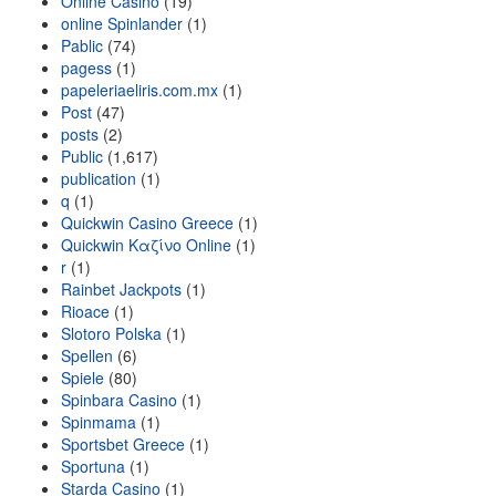
Online Casino
(19)
online Spinlander
(1)
Pablic
(74)
pagess
(1)
papeleriaeliris.com.mx
(1)
Post
(47)
posts
(2)
Public
(1,617)
publication
(1)
q
(1)
Quickwin Casino Greece
(1)
Quickwin Καζίνο Online
(1)
r
(1)
Rainbet Jackpots
(1)
Rioace
(1)
Slotoro Polska
(1)
Spellen
(6)
Spiele
(80)
Spinbara Casino
(1)
Spinmama
(1)
Sportsbet Greece
(1)
Sportuna
(1)
Starda Casino
(1)