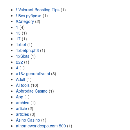
! Valorant Boosting Tips
(1)
! Без рубрики
(1)
!Category
(2)
1
(4)
13
(1)
17
(1)
1xbet
(1)
1xbetph.ph3
(1)
1xSlots
(1)
222
(1)
4
(1)
a16z generative ai
(3)
Adult
(1)
AI tools
(10)
Aphrodite Casino
(1)
App
(1)
archive
(1)
article
(2)
articles
(3)
Asino Casino
(1)
athomeworldexpo.com 500
(1)