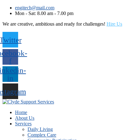
engitech@mail.com
Mon - Sat: 8.00 am - 7.00 pm
We are creative, ambitious and ready for challenges!
Hire Us
Twitter
acebook-
f
inkedin-
in
nstagram
Home
About Us
Services
Daily Living
Complex Care