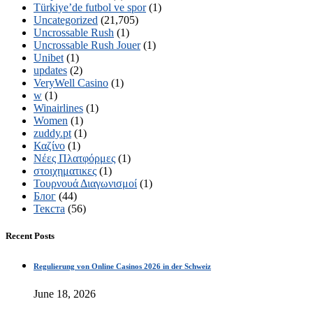
Türkiye’de futbol ve spor
(1)
Uncategorized
(21,705)
Uncrossable Rush
(1)
Uncrossable Rush Jouer
(1)
Unibet
(1)
updates
(2)
VeryWell Casino
(1)
w
(1)
Winairlines
(1)
Women
(1)
zuddy.pt
(1)
Καζίνο
(1)
Νέες Πλατφόρμες
(1)
στοιχηματικες
(1)
Τουρνουά Διαγωνισμοί
(1)
Блог
(44)
Текста
(56)
Recent Posts
Regulierung von Online Casinos 2026 in der Schweiz
June 18, 2026