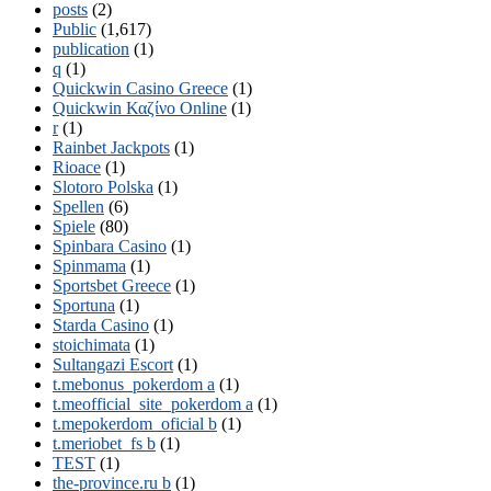
posts
(2)
Public
(1,617)
publication
(1)
q
(1)
Quickwin Casino Greece
(1)
Quickwin Καζίνο Online
(1)
r
(1)
Rainbet Jackpots
(1)
Rioace
(1)
Slotoro Polska
(1)
Spellen
(6)
Spiele
(80)
Spinbara Casino
(1)
Spinmama
(1)
Sportsbet Greece
(1)
Sportuna
(1)
Starda Casino
(1)
stoichimata
(1)
Sultangazi Escort
(1)
t.mebonus_pokerdom a
(1)
t.meofficial_site_pokerdom a
(1)
t.mepokerdom_oficial b
(1)
t.meriobet_fs b
(1)
TEST
(1)
the-province.ru b
(1)