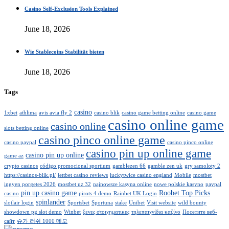
Casino Self-Exclusion Tools Explained
June 18, 2026
Wie Stablecoins Stabilität bieten
June 18, 2026
Tags
casino
1xbet
athlima
avis avia fly 2
casino blik
casino game betting online
casino game
casino online game
casino online
slots betting online
casino pinco online game
casino paypal
casino pinco online
casino pin up online game
casino pin up online
game az
crypto casinos
código promocional sportium
gamblezen 66
gamble zen uk
gry samoloty 2
https://casinos-blik.pl/
jettbet casino reviews
luckytwice casino england
Mobile
mostbet
ingyen porgetes 2026
mostbet uz 32
najnowsze kasyna online
nowe polskie kasyno
paypal
pin up casino game
Roobet Top Picks
casino
pirots 4 demo
Rainbet UK Login
spinlander
slotlair login
Sportsbet
Sportuna
stake
Unibet
Visit website
wild bounty
showdown pg slot demo
Winbet
ξενες στοιχηματικες
τηλεπαιχνίδια καζίνο
Посетите веб-
сайт
슈가 러쉬 1000 데모