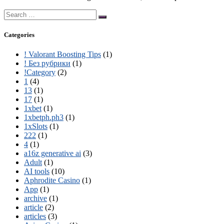
Search
for:
Categories
! Valorant Boosting Tips
(1)
! Без рубрики
(1)
!Category
(2)
1
(4)
13
(1)
17
(1)
1xbet
(1)
1xbetph.ph3
(1)
1xSlots
(1)
222
(1)
4
(1)
a16z generative ai
(3)
Adult
(1)
AI tools
(10)
Aphrodite Casino
(1)
App
(1)
archive
(1)
article
(2)
articles
(3)