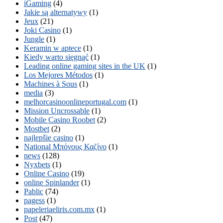
iGaming
(4)
Jakie są alternatywy
(1)
Jeux
(21)
Joki Casino
(1)
Jungle
(1)
Keramin w aptece
(1)
Kiedy warto sięgnąć
(1)
Leading online gaming sites in the UK
(1)
Los Mejores Métodos
(1)
Machines à Sous
(1)
media
(3)
melhorcasinoonlineportugal.com
(1)
Mission Uncrossable
(1)
Mobile Casino Roobet
(2)
Mostbet
(2)
najlepšie casino
(1)
National Μπόνους Καζίνο
(1)
news
(128)
Nyxbets
(1)
Online Casino
(19)
online Spinlander
(1)
Pablic
(74)
pagess
(1)
papeleriaeliris.com.mx
(1)
Post
(47)