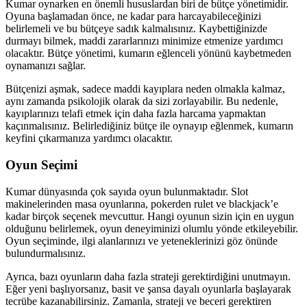
Kumar oynarken en önemli hususlardan biri de bütçe yönetimidir.
Oyuna başlamadan önce, ne kadar para harcayabileceğinizi
belirlemeli ve bu bütçeye sadık kalmalısınız. Kaybettiğinizde
durmayı bilmek, maddi zararlarınızı minimize etmenize yardımcı
olacaktır. Bütçe yönetimi, kumarın eğlenceli yönünü kaybetmeden
oynamanızı sağlar.
Bütçenizi aşmak, sadece maddi kayıplara neden olmakla kalmaz,
aynı zamanda psikolojik olarak da sizi zorlayabilir. Bu nedenle,
kayıplarınızı telafi etmek için daha fazla harcama yapmaktan
kaçınmalısınız. Belirlediğiniz bütçe ile oynayıp eğlenmek, kumarın
keyfini çıkarmanıza yardımcı olacaktır.
Oyun Seçimi
Kumar dünyasında çok sayıda oyun bulunmaktadır. Slot
makinelerinden masa oyunlarına, pokerden rulet ve blackjack’e
kadar birçok seçenek mevcuttur. Hangi oyunun sizin için en uygun
olduğunu belirlemek, oyun deneyiminizi olumlu yönde etkileyebilir.
Oyun seçiminde, ilgi alanlarınızı ve yeteneklerinizi göz önünde
bulundurmalısınız.
Ayrıca, bazı oyunların daha fazla strateji gerektirdiğini unutmayın.
Eğer yeni başlıyorsanız, basit ve şansa dayalı oyunlarla başlayarak
tecrübe kazanabilirsiniz. Zamanla, strateji ve beceri gerektiren