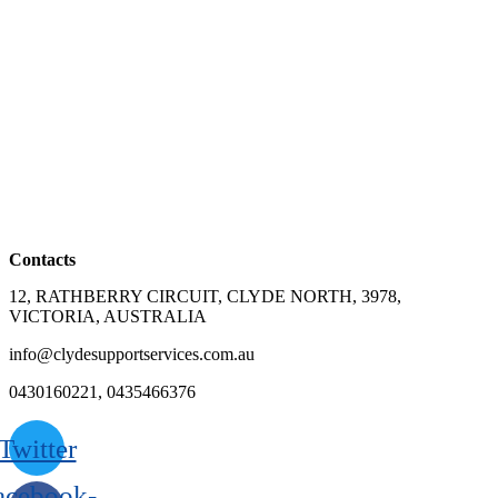
Contacts
12, RATHBERRY CIRCUIT, CLYDE NORTH, 3978,
VICTORIA, AUSTRALIA
info@clydesupportservices.com.au
0430160221, 0435466376
Twitter
acebook-