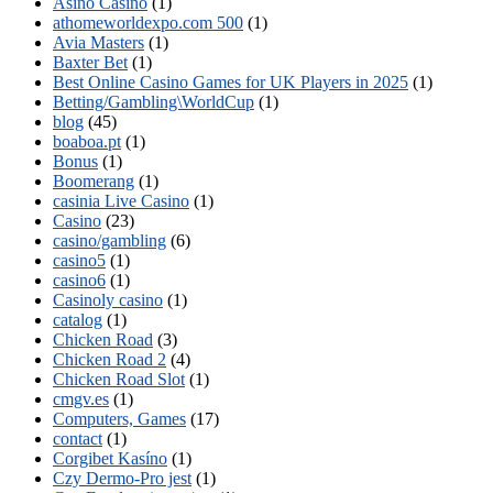
Asino Casino
(1)
athomeworldexpo.com 500
(1)
Avia Masters
(1)
Baxter Bet
(1)
Best Online Casino Games for UK Players in 2025
(1)
Betting/Gambling\WorldCup
(1)
blog
(45)
boaboa.pt
(1)
Bonus
(1)
Boomerang
(1)
casinia Live Casino
(1)
Casino
(23)
casino/gambling
(6)
casino5
(1)
casino6
(1)
Casinoly casino
(1)
catalog
(1)
Chicken Road
(3)
Chicken Road 2
(4)
Chicken Road Slot
(1)
cmgv.es
(1)
Computers, Games
(17)
contact
(1)
Corgibet Kasíno
(1)
Czy Dermo-Pro jest
(1)