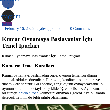
f
nstagram
Public
_
February 16, 2026
_
clydesupport-admin
_
0 Comments
Kumar Oynamaya Başlayanlar İçin
Temel İpuçları
Kumar Oynamaya Başlayanlar İçin Temel İpuçları
Kumarın Temel Kuralları
Kumar oynamaya başlamadan önce, oyunun temel kurallarını
anlamak oldukça önemlidir. Her oyun, kendine has kurallara ve
dinamiklere sahiptir. Bu nedenle, hangi oyunu oynayacaksanız, o
oyunun kurallarını detaylı bir şekilde öğrenmelisiniz. Aynı zamanda,
bu süreçte
chicken road
kelimesini duymanız gelebilir ve bu alanın
geleceği ile ilgili de bilgi sahibi olmalısınız.