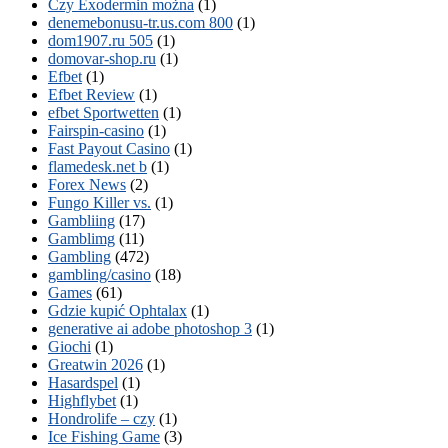
Czy Exodermin można
(1)
denemebonusu-tr.us.com 800
(1)
dom1907.ru 505
(1)
domovar-shop.ru
(1)
Efbet
(1)
Efbet Review
(1)
efbet Sportwetten
(1)
Fairspin-casino
(1)
Fast Payout Casino
(1)
flamedesk.net b
(1)
Forex News
(2)
Fungo Killer vs.
(1)
Gambliing
(17)
Gamblimg
(11)
Gambling
(472)
gambling/casino
(18)
Games
(61)
Gdzie kupić Ophtalax
(1)
generative ai adobe photoshop 3
(1)
Giochi
(1)
Greatwin 2026
(1)
Hasardspel
(1)
Highflybet
(1)
Hondrolife – czy
(1)
Ice Fishing Game
(3)