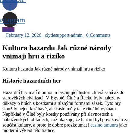
f
nstagram
Public
_
February 12, 2026
_
clydesupport-admin
_
0 Comments
Kultura hazardu Jak různé národy
vnímají hru a riziko
Kultura hazardu Jak různé národy vnímají hru a riziko
Historie hazardních her
Hazardní hry mají dlouhou a fascinující historii, která sahá až do
starověkých civilizací. V Egyptě, Číně a Řecku byly nalezeny
důkazy o hrách s kostkami a různými formami sázek. Tyto hry
sloužily nejen k zábavě, ale často měly také rituální význam.
Například v Číně byly kostky používány při slavnostech a
náboženských obřadech, což ukazuje, že hazard byl považován za
součást kultury, a proto je dobré prozkoumat i
casino amunra
jako
moderní výklad této tradice.