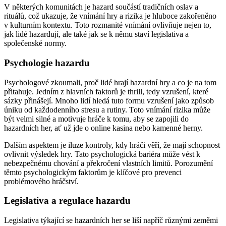
V některých komunitách je hazard součástí tradičních oslav a
rituálů, což ukazuje, že vnímání hry a rizika je hluboce zakořeněno
v kulturním kontextu. Toto rozmanité vnímání ovlivňuje nejen to,
jak lidé hazardují, ale také jak se k němu staví legislativa a
společenské normy.
Psychologie hazardu
Psychologové zkoumali, proč lidé hrají hazardní hry a co je na tom
přitahuje. Jedním z hlavních faktorů je thrill, tedy vzrušení, které
sázky přinášejí. Mnoho lidí hledá tuto formu vzrušení jako způsob
úniku od každodenního stresu a rutiny. Toto vnímání rizika může
být velmi silné a motivuje hráče k tomu, aby se zapojili do
hazardních her, ať už jde o online kasina nebo kamenné herny.
Dalším aspektem je iluze kontroly, kdy hráči věří, že mají schopnost
ovlivnit výsledek hry. Tato psychologická bariéra může vést k
nebezpečnému chování a překročení vlastních limitů. Porozumění
těmto psychologickým faktorům je klíčové pro prevenci
problémového hráčství.
Legislativa a regulace hazardu
Legislativa týkající se hazardních her se liší napříč různými zeměmi