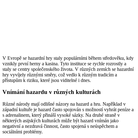
V Evropě se hazardní hry staly populárními během středověku, kdy
vznikly první herny a kasina. Tyto instituce se rychle rozrostly a
staly se centry společenského života. V různých zemích se hazardní
hry vyvíjely různými směry, což vedlo k různým tradicím a
přístupům k riziku, které jsou viditelné i dnes.
Vnímání hazardu v různých kulturách
Různé národy mají odlišné názory na hazard a hru. Například v
západní kultuře je hazard často spojován s možností vyhrát peníze a
s adrenalinem, který přináší vysoké sázky. Na druhé straně v
některých asijských kulturách může být hazard vnímán jako
negativní a nezdravá činnost, často spojená s neúspěchem a
sociálními problémy.