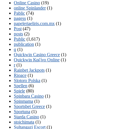
Online Casino
(19)
online Spinlander
(1)
Pablic
(74)
pagess
(1)
papeleriaeliris.com.mx
(1)
Post
(47)
posts
(2)
Public
(1,617)
publication
(1)
q
(1)
Quickwin Casino Greece
(1)
Quickwin Καζίνο Online
(1)
r
(1)
Rainbet Jackpots
(1)
Rioace
(1)
Slotoro Polska
(1)
Spellen
(6)
Spiele
(80)
Spinbara Casino
(1)
Spinmama
(1)
Sportsbet Greece
(1)
Sportuna
(1)
Starda Casino
(1)
stoichimata
(1)
Sultangazi Escort
(1)