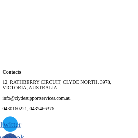
Contacts
12, RATHBERRY CIRCUIT, CLYDE NORTH, 3978,
VICTORIA, AUSTRALIA
info@clydesupportservices.com.au
0430160221, 0435466376
Twitter
acebook-