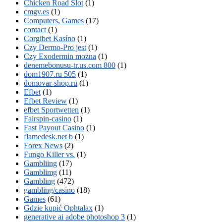
Chicken Road Slot
(1)
cmgv.es
(1)
Computers, Games
(17)
contact
(1)
Corgibet Kasíno
(1)
Czy Dermo-Pro jest
(1)
Czy Exodermin można
(1)
denemebonusu-tr.us.com 800
(1)
dom1907.ru 505
(1)
domovar-shop.ru
(1)
Efbet
(1)
Efbet Review
(1)
efbet Sportwetten
(1)
Fairspin-casino
(1)
Fast Payout Casino
(1)
flamedesk.net b
(1)
Forex News
(2)
Fungo Killer vs.
(1)
Gambliing
(17)
Gamblimg
(11)
Gambling
(472)
gambling/casino
(18)
Games
(61)
Gdzie kupić Ophtalax
(1)
generative ai adobe photoshop 3
(1)