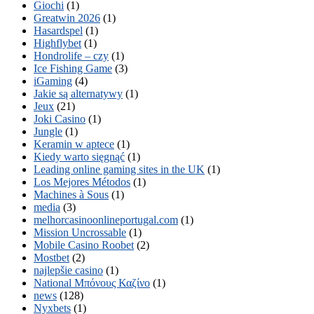
Giochi
(1)
Greatwin 2026
(1)
Hasardspel
(1)
Highflybet
(1)
Hondrolife – czy
(1)
Ice Fishing Game
(3)
iGaming
(4)
Jakie są alternatywy
(1)
Jeux
(21)
Joki Casino
(1)
Jungle
(1)
Keramin w aptece
(1)
Kiedy warto sięgnąć
(1)
Leading online gaming sites in the UK
(1)
Los Mejores Métodos
(1)
Machines à Sous
(1)
media
(3)
melhorcasinoonlineportugal.com
(1)
Mission Uncrossable
(1)
Mobile Casino Roobet
(2)
Mostbet
(2)
najlepšie casino
(1)
National Μπόνους Καζίνο
(1)
news
(128)
Nyxbets
(1)