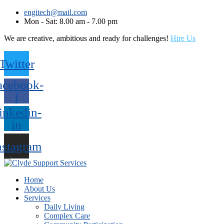
engitech@mail.com
Mon - Sat: 8.00 am - 7.00 pm
We are creative, ambitious and ready for challenges!
Hire Us
Twitter
acebook-
f
inkedin-
in
nstagram
Home
About Us
Services
Daily Living
Complex Care