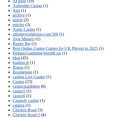
AI tools
(10)
Aphrodite Casino
(1)
App
(1)
archive
(1)
article
(2)
articles
(3)
Asino Casino
(1)
athomeworldexpo.com 500
(1)
Avia Masters
(1)
Baxter Bet
(1)
Best Online Casino Games for UK Players in 2025
(1)
Betting/Gambling\WorldCup
(1)
blog
(45)
boaboa.pt
(1)
Bonus
(1)
Boomerang
(1)
casinia Live Casino
(1)
Casino
(23)
casino/gambling
(6)
casino5
(1)
casino6
(1)
Casinoly casino
(1)
catalog
(1)
Chicken Road
(3)
Chicken Road 2
(4)