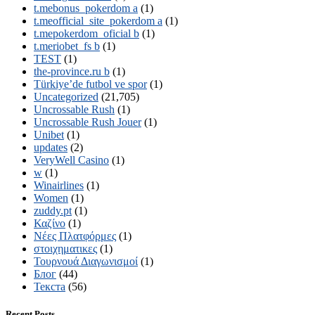
t.mebonus_pokerdom a
(1)
t.meofficial_site_pokerdom a
(1)
t.mepokerdom_oficial b
(1)
t.meriobet_fs b
(1)
TEST
(1)
the-province.ru b
(1)
Türkiye’de futbol ve spor
(1)
Uncategorized
(21,705)
Uncrossable Rush
(1)
Uncrossable Rush Jouer
(1)
Unibet
(1)
updates
(2)
VeryWell Casino
(1)
w
(1)
Winairlines
(1)
Women
(1)
zuddy.pt
(1)
Καζίνο
(1)
Νέες Πλατφόρμες
(1)
στοιχηματικες
(1)
Τουρνουά Διαγωνισμοί
(1)
Блог
(44)
Текста
(56)
Recent Posts