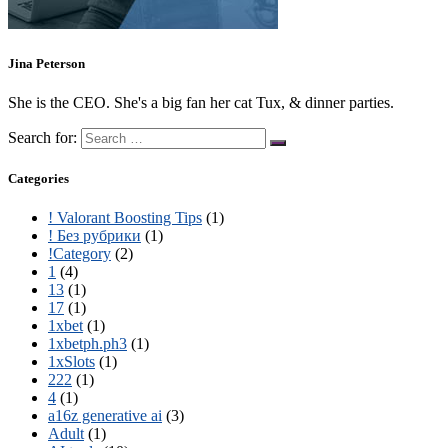
Jina Peterson
She is the CEO. She's a big fan her cat Tux, & dinner parties.
Search for:
Categories
! Valorant Boosting Tips
(1)
! Без рубрики
(1)
!Category
(2)
1
(4)
13
(1)
17
(1)
1xbet
(1)
1xbetph.ph3
(1)
1xSlots
(1)
222
(1)
4
(1)
a16z generative ai
(3)
Adult
(1)