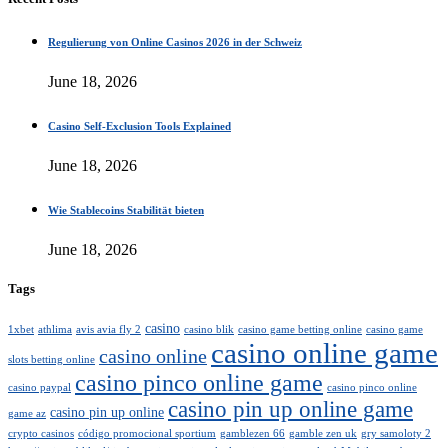
Regulierung von Online Casinos 2026 in der Schweiz
June 18, 2026
Casino Self-Exclusion Tools Explained
June 18, 2026
Wie Stablecoins Stabilität bieten
June 18, 2026
Tags
casino
1xbet
athlima
avis avia fly 2
casino blik
casino game betting online
casino game
casino online game
casino online
slots betting online
casino pinco online game
casino paypal
casino pinco online
casino pin up online game
casino pin up online
game az
crypto casinos
código promocional sportium
gamblezen 66
gamble zen uk
gry samoloty 2