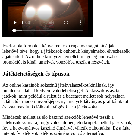
Ezek a platformok a kényelmet és a rugalmasságot kínálják,
lehetővé téve, hogy a játékosok otthonuk kényelméből élvezhessék
a játékokat. Az online környezet emellett rengeteg bónuszt és
promóciót is kínál, amelyek vonzóbbá teszik a részvételt.
Játéklehetőségek és típusok
Az online kaszinók sokszínű játékválasztékot kínálnak, így
mindenki találhat kedvére való lehetőséget. A klasszikus asztali
játékok, mint például a rulett és a baccarat mellett sok helyszínen
találhatók modern nyerőgépek is, amelyek látványos grafikájukkal
és izgalmas funkcióikkal nyűgözik le a játékosokat.
Mindezek mellett az élő kaszinó szekciók lehetővé teszik a
játékosok számára, hogy valós időben, élő krupék mellett játsszanak,
így a hagyományos kaszinó élményét vihetik otthonukba. Ez a fajta
interaktív játék sok játékos számára vonzó alternatíva.