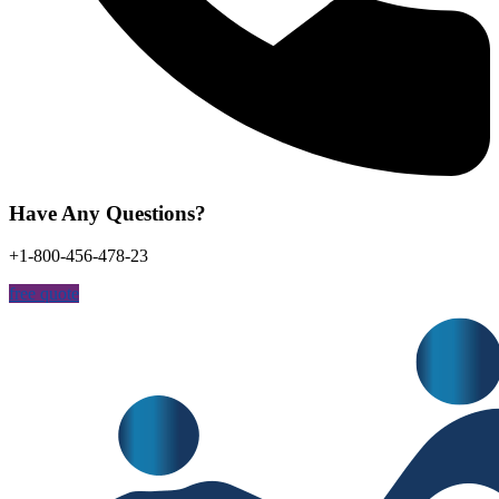
Have Any Questions?
+1-800-456-478-23
free quote