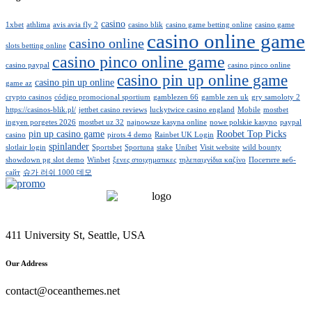
casino
1xbet
athlima
avis avia fly 2
casino blik
casino game betting online
casino game
casino online game
casino online
slots betting online
casino pinco online game
casino paypal
casino pinco online
casino pin up online game
casino pin up online
game az
crypto casinos
código promocional sportium
gamblezen 66
gamble zen uk
gry samoloty 2
https://casinos-blik.pl/
jettbet casino reviews
luckytwice casino england
Mobile
mostbet
ingyen porgetes 2026
mostbet uz 32
najnowsze kasyna online
nowe polskie kasyno
paypal
pin up casino game
Roobet Top Picks
casino
pirots 4 demo
Rainbet UK Login
spinlander
slotlair login
Sportsbet
Sportuna
stake
Unibet
Visit website
wild bounty
showdown pg slot demo
Winbet
ξενες στοιχηματικες
τηλεπαιχνίδια καζίνο
Посетите веб-
сайт
슈가 러쉬 1000 데모
411 University St, Seattle, USA
Our Address
contact@oceanthemes.net