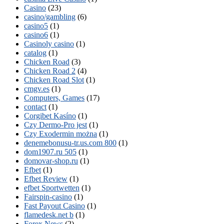
Casino
(23)
casino/gambling
(6)
casino5
(1)
casino6
(1)
Casinoly casino
(1)
catalog
(1)
Chicken Road
(3)
Chicken Road 2
(4)
Chicken Road Slot
(1)
cmgv.es
(1)
Computers, Games
(17)
contact
(1)
Corgibet Kasíno
(1)
Czy Dermo-Pro jest
(1)
Czy Exodermin można
(1)
denemebonusu-tr.us.com 800
(1)
dom1907.ru 505
(1)
domovar-shop.ru
(1)
Efbet
(1)
Efbet Review
(1)
efbet Sportwetten
(1)
Fairspin-casino
(1)
Fast Payout Casino
(1)
flamedesk.net b
(1)
Forex News
(2)