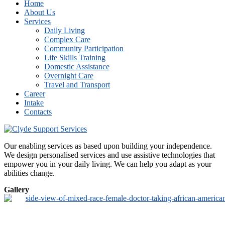
Home
About Us
Services
Daily Living
Complex Care
Community Participation
Life Skills Training
Domestic Assistance
Overnight Care
Travel and Transport
Career
Intake
Contacts
Our enabling services as based upon building your independence.
We design personalised services and use assistive technologies that
empower you in your daily living. We can help you adapt as your
abilities change.
Gallery