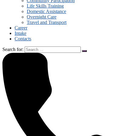
Community Participation
Life Skills Training
Domestic Assistance
Overnight Care
Travel and Transport
Career
Intake
Contacts
Search for: