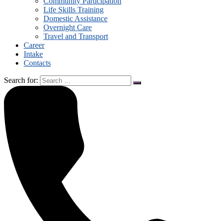
Community Participation
Life Skills Training
Domestic Assistance
Overnight Care
Travel and Transport
Career
Intake
Contacts
Search for: