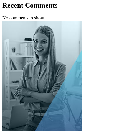
Recent Comments
No comments to show.