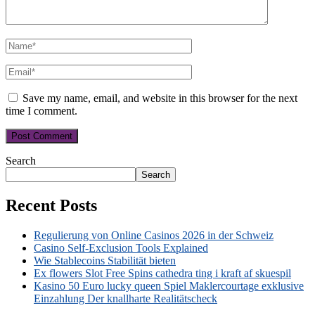
Save my name, email, and website in this browser for the next
time I comment.
Search
Search
Recent Posts
Regulierung von Online Casinos 2026 in der Schweiz
Casino Self-Exclusion Tools Explained
Wie Stablecoins Stabilität bieten
Ex flowers Slot Free Spins cathedra ting i kraft af skuespil
Kasino 50 Euro lucky queen Spiel Maklercourtage exklusive
Einzahlung Der knallharte Realitätscheck