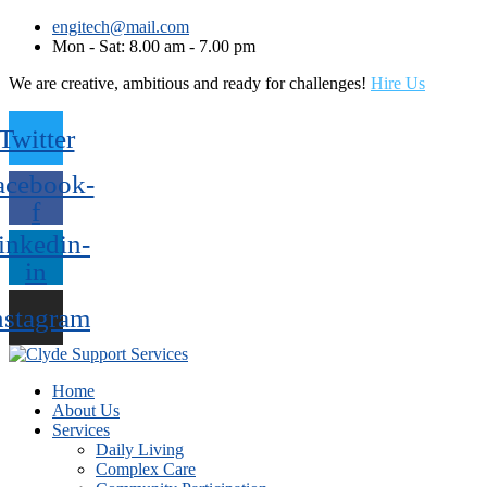
engitech@mail.com
Mon - Sat: 8.00 am - 7.00 pm
We are creative, ambitious and ready for challenges!
Hire Us
Twitter
acebook-
f
inkedin-
in
nstagram
Home
About Us
Services
Daily Living
Complex Care