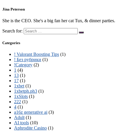
Jina Peterson
She is the CEO. She's a big fan her cat Tux, & dinner parties.
Search for:
Categories
! Valorant Boosting Tips
(1)
! Без рубрики
(1)
!Category
(2)
1
(4)
13
(1)
17
(1)
1xbet
(1)
1xbetph.ph3
(1)
1xSlots
(1)
222
(1)
4
(1)
a16z generative ai
(3)
Adult
(1)
AI tools
(10)
Aphrodite Casino
(1)