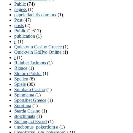
Pablic
(74)
pagess
(1)
papeleriaeliris.com.mx
(1)
Post
(47)
posts
(2)
Public
(1,617)
publication
(1)
q
(1)
Quickwin Casino Greece
(1)
Quickwin Καζίνο Online
(1)
r
(1)
Rainbet Jackpots
(1)
Rioace
(1)
Slotoro Polska
(1)
Spellen
(6)
Spiele
(80)
Spinbara Casino
(1)
Spinmama
(1)
Sportsbet Greece
(1)
Sportuna
(1)
Starda Casino
(1)
stoichimata
(1)
Sultangazi Escort
(1)
t.mebonus_pokerdom a
(1)
t.meofficial_site_pokerdom a
(1)