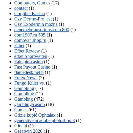
Computers, Games
(17)
contact
(1)
Corgibet Kasíno
(1)
Czy Dermo-Pro jest
(1)
Czy Exodermin można
(1)
denemebonusu-tr.us.com 800
(1)
dom1907.ru 505
(1)
domovar-shop.ru
(1)
Efbet
(1)
Efbet Review
(1)
efbet Sportwetten
(1)
Fairspin-casino
(1)
Fast Payout Casino
(1)
flamedesk.net b
(1)
Forex News
(2)
Fungo Killer vs.
(1)
Gambliing
(17)
Gamblimg
(11)
Gambling
(472)
gambling/casino
(18)
Games
(61)
Gdzie kupić Ophtalax
(1)
generative ai adobe photoshop 3
(1)
Giochi
(1)
Greatwin 2026
(1)