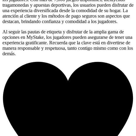
tragamonedas y apuestas deportivas, los usuarios pueden disfrutar de
una experiencia diversificada desde la comodidad de su hogar. La
atención al cliente y los métodos de pago seguros son aspectos que
destacan, brindando confianza y comodidad a los jugadores.
Al seguir las pautas de etiqueta y disfrutar de la amplia gama de
opciones en MyStake, los jugadores pueden asegurarse de tener una
experiencia gratificante. Recuerda que la clave está en divertirse de
manera responsable y respetuosa, tanto contigo mismo como con los
demás.