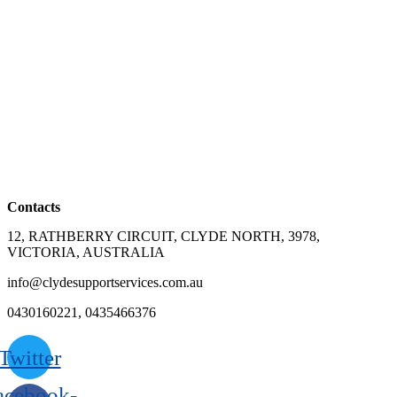
Contacts
12, RATHBERRY CIRCUIT, CLYDE NORTH, 3978,
VICTORIA, AUSTRALIA
info@clydesupportservices.com.au
0430160221, 0435466376
Twitter
acebook-