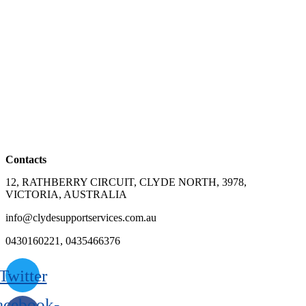
Contacts
12, RATHBERRY CIRCUIT, CLYDE NORTH, 3978,
VICTORIA, AUSTRALIA
info@clydesupportservices.com.au
0430160221, 0435466376
Twitter
acebook-