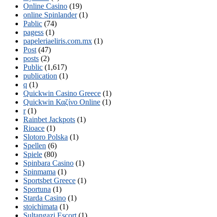
Online Casino
(19)
online Spinlander
(1)
Pablic
(74)
pagess
(1)
papeleriaeliris.com.mx
(1)
Post
(47)
posts
(2)
Public
(1,617)
publication
(1)
q
(1)
Quickwin Casino Greece
(1)
Quickwin Καζίνο Online
(1)
r
(1)
Rainbet Jackpots
(1)
Rioace
(1)
Slotoro Polska
(1)
Spellen
(6)
Spiele
(80)
Spinbara Casino
(1)
Spinmama
(1)
Sportsbet Greece
(1)
Sportuna
(1)
Starda Casino
(1)
stoichimata
(1)
Sultangazi Escort
(1)