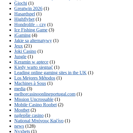
Giochi
(1)
Greatwin 2026
(1)
Hasardspel
(1)
Highflybet
(1)
Hondrolife – czy
(1)
Ice Fishing Game
(3)
iGaming
(4)
Jakie są alternatywy
(1)
Jeux
(21)
Joki Casino
(1)
Jungle
(1)
Keramin w aptece
(1)
Kiedy warto sięgnąć
(1)
Leading online gaming sites in the UK
(1)
Los Mejores Métodos
(1)
Machines à Sous
(1)
media
(3)
melhorcasinoonlineportugal.com
(1)
Mission Uncrossable
(1)
Mobile Casino Roobet
(2)
Mostbet
(2)
najlepšie casino
(1)
National Μπόνους Καζίνο
(1)
news
(128)
Nyxbets
(1)