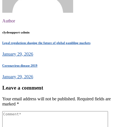
Author
clydesupport-admin
Legal regulations shaping the future of global gambling markets
January 29, 2026
Coronavirus disease 2019
January 29, 2026
Leave a comment
Your email address will not be published.
Required fields are
marked
*