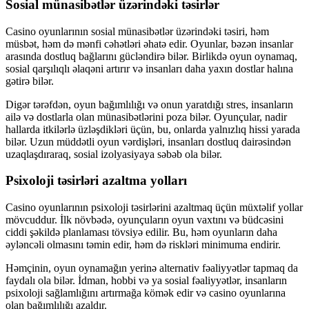
Sosial münasibətlər üzərindəki təsirlər
Casino oyunlarının sosial münasibətlər üzərindəki təsiri, həm
müsbət, həm də mənfi cəhətləri əhatə edir. Oyunlar, bəzən insanlar
arasında dostluq bağlarını gücləndirə bilər. Birlikdə oyun oynamaq,
sosial qarşılıqlı əlaqəni artırır və insanları daha yaxın dostlar halına
gətirə bilər.
Digər tərəfdən, oyun bağımlılığı və onun yaratdığı stres, insanların
ailə və dostlarla olan münasibətlərini poza bilər. Oyunçular, nadir
hallarda itkilərlə üzləşdikləri üçün, bu, onlarda yalnızlıq hissi yarada
bilər. Uzun müddətli oyun vərdişləri, insanları dostluq dairəsindən
uzaqlaşdıraraq, sosial izolyasiyaya səbəb ola bilər.
Psixoloji təsirləri azaltma yolları
Casino oyunlarının psixoloji təsirlərini azaltmaq üçün müxtəlif yollar
mövcuddur. İlk növbədə, oyunçuların oyun vaxtını və büdcəsini
ciddi şəkildə planlaması tövsiyə edilir. Bu, həm oyunların daha
əyləncəli olmasını təmin edir, həm də riskləri minimuma endirir.
Həmçinin, oyun oynamağın yerinə alternativ fəaliyyətlər tapmaq da
faydalı ola bilər. İdman, hobbi və ya sosial fəaliyyətlər, insanların
psixoloji sağlamlığını artırmağa kömək edir və casino oyunlarına
olan bağımlılığı azaldır.