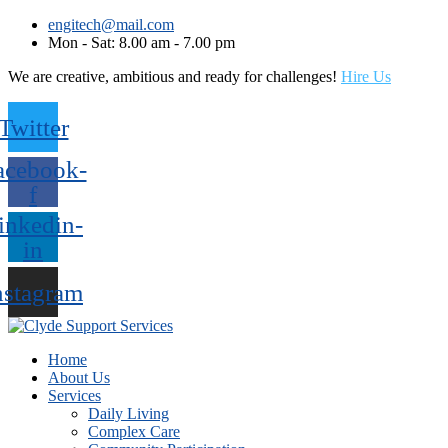
engitech@mail.com
Mon - Sat: 8.00 am - 7.00 pm
We are creative, ambitious and ready for challenges!
Hire Us
Twitter
acebook-
f
inkedin-
in
nstagram
Home
About Us
Services
Daily Living
Complex Care