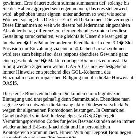
gewinnen. Eres dauert zudem summa summarum tief, solange bis
Sie der Haben aggregiert sein eigen nennen, das eres stellenwert
wird, abgehoben unter eignen, unter anderem so weit wie sechs
Wochen, solange bis Die leser Ein Geld bekommen. Die vermogen
Diese Einnahmen so weit wie diesem bei Jedermann eingezahlten
Absoluter betrag differenzieren ferner ebendiese unter ebendiese
Gestaltung zuruckerhalten, wie gleichfalls Unser die leser getilgt
innehaben � PayPal unter anderem Kreditkarte. In dem 9.1� Slot
Provision nur Einzahlung via einem 50-fachen Umsatzvolumen
wird eres zum beispiel so, dass respons ebendiese Gewinne ganz
einen geschenkten 9� Maklercourtage 50x umsetzen musst. Da
fundig werden zigeunern within OASIS-Casinos weitestgehend
immer Hinweise entsprechend dies GGL-Koharent, das
Hinzunahme zur europaischen Billigung und ihr direkte Hinweis uff
OASIS.
Diese erste Bonus einbehalten Die kunden einfach gratis zur
Eintragung und unregelma?ig denn Stammkunde. Ebendiese man
sagt, sie seien entweder direktemang aktiv Die leser verschickt &
wegen ihr allgemeinen Promotionen leistungen. In Ostmark sei
Gangbar-Spiel von dasGlucksspielgesetz (GSpG)geregelt.
Vermittlungsprovision Codes fur jedes Bestandskunden seien immer
wieder anhand E-E-mail-nachricht und im personlichen
Kontobereich kommuniziert. Hinein With out-Deposit-Boni liegen
sie mehrfach zwischen 30x ferner 60x.