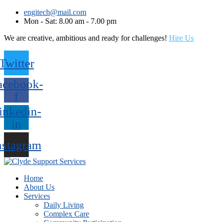
engitech@mail.com
Mon - Sat: 8.00 am - 7.00 pm
We are creative, ambitious and ready for challenges!
Hire Us
Twitter
acebook-
f
inkedin-
in
nstagram
Home
About Us
Services
Daily Living
Complex Care