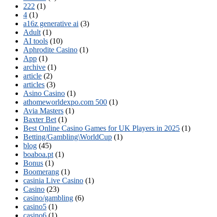
222
(1)
4
(1)
a16z generative ai
(3)
Adult
(1)
AI tools
(10)
Aphrodite Casino
(1)
App
(1)
archive
(1)
article
(2)
articles
(3)
Asino Casino
(1)
athomeworldexpo.com 500
(1)
Avia Masters
(1)
Baxter Bet
(1)
Best Online Casino Games for UK Players in 2025
(1)
Betting/Gambling\WorldCup
(1)
blog
(45)
boaboa.pt
(1)
Bonus
(1)
Boomerang
(1)
casinia Live Casino
(1)
Casino
(23)
casino/gambling
(6)
casino5
(1)
casino6
(1)