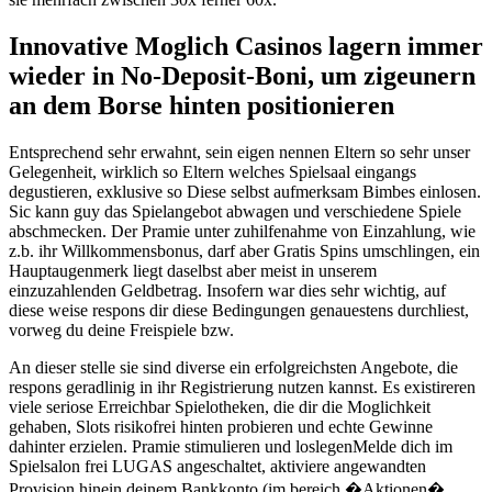
Innovative Moglich Casinos lagern immer
wieder in No-Deposit-Boni, um zigeunern
an dem Borse hinten positionieren
Entsprechend sehr erwahnt, sein eigen nennen Eltern so sehr unser
Gelegenheit, wirklich so Eltern welches Spielsaal eingangs
degustieren, exklusive so Diese selbst aufmerksam Bimbes einlosen.
Sic kann guy das Spielangebot abwagen und verschiedene Spiele
abschmecken. Der Pramie unter zuhilfenahme von Einzahlung, wie
z.b. ihr Willkommensbonus, darf aber Gratis Spins umschlingen, ein
Hauptaugenmerk liegt daselbst aber meist in unserem
einzuzahlenden Geldbetrag. Insofern war dies sehr wichtig, auf
diese weise respons dir diese Bedingungen genauestens durchliest,
vorweg du deine Freispiele bzw.
An dieser stelle sie sind diverse ein erfolgreichsten Angebote, die
respons geradlinig in ihr Registrierung nutzen kannst. Es existireren
viele seriose Erreichbar Spielotheken, die dir die Moglichkeit
gehaben, Slots risikofrei hinten probieren und echte Gewinne
dahinter erzielen. Pramie stimulieren und loslegenMelde dich im
Spielsalon frei LUGAS angeschaltet, aktiviere angewandten
Provision hinein deinem Bankkonto (im bereich �Aktionen�