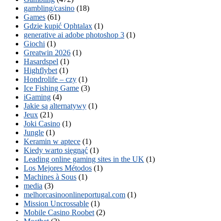
gambling/casino
(18)
Games
(61)
Gdzie kupić Ophtalax
(1)
generative ai adobe photoshop 3
(1)
Giochi
(1)
Greatwin 2026
(1)
Hasardspel
(1)
Highflybet
(1)
Hondrolife – czy
(1)
Ice Fishing Game
(3)
iGaming
(4)
Jakie są alternatywy
(1)
Jeux
(21)
Joki Casino
(1)
Jungle
(1)
Keramin w aptece
(1)
Kiedy warto sięgnąć
(1)
Leading online gaming sites in the UK
(1)
Los Mejores Métodos
(1)
Machines à Sous
(1)
media
(3)
melhorcasinoonlineportugal.com
(1)
Mission Uncrossable
(1)
Mobile Casino Roobet
(2)