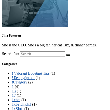
Jina Peterson
She is the CEO. She's a big fan her cat Tux, & dinner parties.
Search for:
Categories
! Valorant Boosting Tips
(1)
! Без рубрики
(1)
!Category
(2)
1
(4)
13
(1)
17
(1)
1xbet
(1)
1xbetph.ph3
(1)
1xSlots
(1)