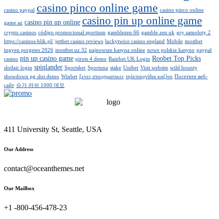
casino pinco online game
casino paypal
casino pinco online
casino pin up online game
casino pin up online
game az
crypto casinos
código promocional sportium
gamblezen 66
gamble zen uk
gry samoloty 2
https://casinos-blik.pl/
jettbet casino reviews
luckytwice casino england
Mobile
mostbet
ingyen porgetes 2026
mostbet uz 32
najnowsze kasyna online
nowe polskie kasyno
paypal
pin up casino game
Roobet Top Picks
casino
pirots 4 demo
Rainbet UK Login
spinlander
slotlair login
Sportsbet
Sportuna
stake
Unibet
Visit website
wild bounty
showdown pg slot demo
Winbet
ξενες στοιχηματικες
τηλεπαιχνίδια καζίνο
Посетите веб-
сайт
슈가 러쉬 1000 데모
411 University St, Seattle, USA
Our Address
contact@oceanthemes.net
Our Mailbox
+1 -800-456-478-23