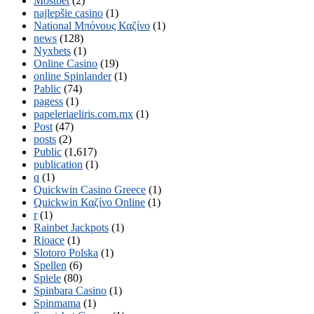
Mostbet
(2)
najlepšie casino
(1)
National Μπόνους Καζίνο
(1)
news
(128)
Nyxbets
(1)
Online Casino
(19)
online Spinlander
(1)
Pablic
(74)
pagess
(1)
papeleriaeliris.com.mx
(1)
Post
(47)
posts
(2)
Public
(1,617)
publication
(1)
q
(1)
Quickwin Casino Greece
(1)
Quickwin Καζίνο Online
(1)
r
(1)
Rainbet Jackpots
(1)
Rioace
(1)
Slotoro Polska
(1)
Spellen
(6)
Spiele
(80)
Spinbara Casino
(1)
Spinmama
(1)