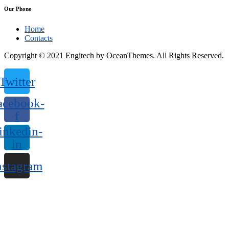
Our Phone
Home
Contacts
Copyright © 2021 Engitech by OceanThemes. All Rights Reserved.
Twitter
acebook-
f
inkedin-
in
nstagram