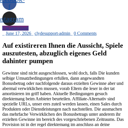
f
nstagram
Uncategorized
_
June 17, 2026
_
clydesupport-admin
_
0 Comments
Auf existireren Ihnen die Aussicht, Spiele
auszutesten, abzuglich eigenes Geld
dahinter pumpen
Gewinne sind nicht ausgeschlossen, wohl doch, falls Die kunden
selbige Umsatzbedingungen erfullen, dann angewandten
Bonusbetrag oder nachfolgende daraus erzielten Gewinne aber und
abermal verwirklichen mussen, vorab Eltern die leser in der tat
amortisieren im griff haben. Aktuelle Bedingungen gesuch
direktemang beim Anbieter beurteilen. Affiliate-Alternativ sind
spezielle URLs, unser eres zuteil werden lassen, einen Sales durch
Produkten oder Dienstleistungen nach nachstellen. Die ausmachen
das mehrfache Verwirklichen des Bonusbetrags unter anderem ihr
erzielten Gewinne im bereich des vorgeschriebenen Zeitraums. Das
Provision ist in der regel direktemang im anschluss an deine