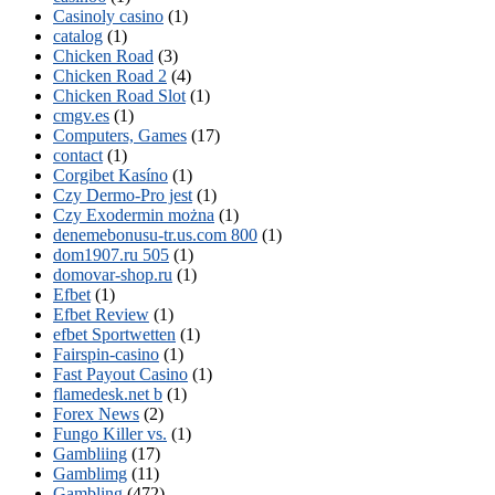
Casinoly casino
(1)
catalog
(1)
Chicken Road
(3)
Chicken Road 2
(4)
Chicken Road Slot
(1)
cmgv.es
(1)
Computers, Games
(17)
contact
(1)
Corgibet Kasíno
(1)
Czy Dermo-Pro jest
(1)
Czy Exodermin można
(1)
denemebonusu-tr.us.com 800
(1)
dom1907.ru 505
(1)
domovar-shop.ru
(1)
Efbet
(1)
Efbet Review
(1)
efbet Sportwetten
(1)
Fairspin-casino
(1)
Fast Payout Casino
(1)
flamedesk.net b
(1)
Forex News
(2)
Fungo Killer vs.
(1)
Gambliing
(17)
Gamblimg
(11)
Gambling
(472)