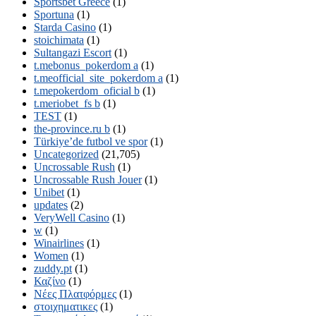
Sportsbet Greece
(1)
Sportuna
(1)
Starda Casino
(1)
stoichimata
(1)
Sultangazi Escort
(1)
t.mebonus_pokerdom a
(1)
t.meofficial_site_pokerdom a
(1)
t.mepokerdom_oficial b
(1)
t.meriobet_fs b
(1)
TEST
(1)
the-province.ru b
(1)
Türkiye’de futbol ve spor
(1)
Uncategorized
(21,705)
Uncrossable Rush
(1)
Uncrossable Rush Jouer
(1)
Unibet
(1)
updates
(2)
VeryWell Casino
(1)
w
(1)
Winairlines
(1)
Women
(1)
zuddy.pt
(1)
Καζίνο
(1)
Νέες Πλατφόρμες
(1)
στοιχηματικες
(1)