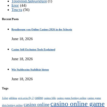
Τουρνουά Διαγωνισμοί
(1)
Блог
(44)
Текста
(56)
Recent Posts
Regulierung von Online Casinos 2026 in der Schweiz
June 18, 2026
Casino Self-Exclusion Tools Explained
June 18, 2026
Wie Stablecoins Stabilität bieten
June 18, 2026
Tags
casino
1xbet
athlima
avis avia fly 2
casino blik
casino game betting online
casino game
casino online game
casino online
slots betting online