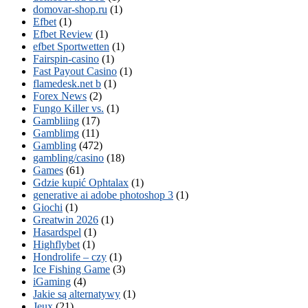
domovar-shop.ru
(1)
Efbet
(1)
Efbet Review
(1)
efbet Sportwetten
(1)
Fairspin-casino
(1)
Fast Payout Casino
(1)
flamedesk.net b
(1)
Forex News
(2)
Fungo Killer vs.
(1)
Gambliing
(17)
Gamblimg
(11)
Gambling
(472)
gambling/casino
(18)
Games
(61)
Gdzie kupić Ophtalax
(1)
generative ai adobe photoshop 3
(1)
Giochi
(1)
Greatwin 2026
(1)
Hasardspel
(1)
Highflybet
(1)
Hondrolife – czy
(1)
Ice Fishing Game
(3)
iGaming
(4)
Jakie są alternatywy
(1)
Jeux
(21)