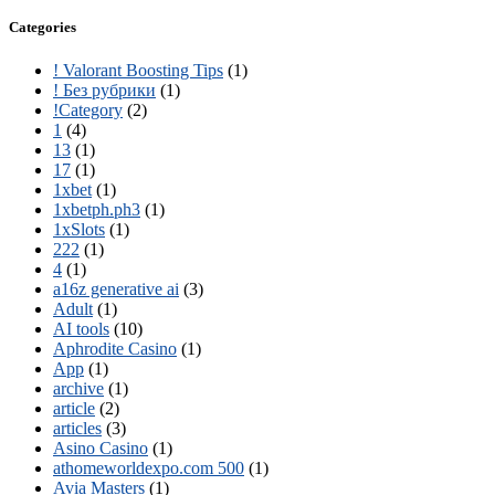
Categories
! Valorant Boosting Tips
(1)
! Без рубрики
(1)
!Category
(2)
1
(4)
13
(1)
17
(1)
1xbet
(1)
1xbetph.ph3
(1)
1xSlots
(1)
222
(1)
4
(1)
a16z generative ai
(3)
Adult
(1)
AI tools
(10)
Aphrodite Casino
(1)
App
(1)
archive
(1)
article
(2)
articles
(3)
Asino Casino
(1)
athomeworldexpo.com 500
(1)
Avia Masters
(1)