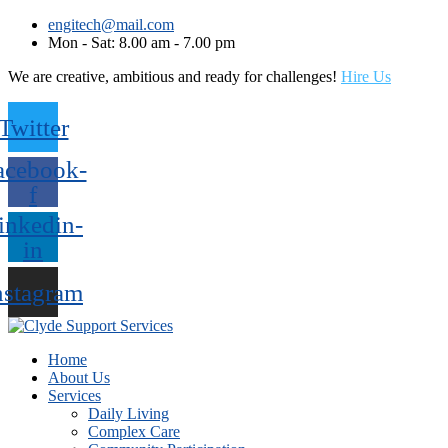
engitech@mail.com
Mon - Sat: 8.00 am - 7.00 pm
We are creative, ambitious and ready for challenges!
Hire Us
Twitter
acebook-
f
inkedin-
in
nstagram
Home
About Us
Services
Daily Living
Complex Care