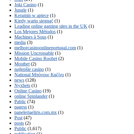
Joki Casino
(1)
Jungle
(1)
Keramin w aptece
(1)
Kiedy warto sięgnąć
(1)
Leading online gaming sites in the UK
(1)
Los Mejores Métodos
(1)
Machines à Sous
(1)
media
(3)
melhorcasinoonlineportugal.com
(1)
Mission Uncrossable
(1)
Mobile Casino Roobet
(2)
Mostbet
(2)
najlepšie casino
(1)
National Μπόνους Καζίνο
(1)
news
(128)
Nyxbets
(1)
Online Casino
(19)
online Spinlander
(1)
Pablic
(74)
pagess
(1)
papeleriaeliris.com.mx
(1)
Post
(47)
posts
(2)
Public
(1,617)
publication
(1)