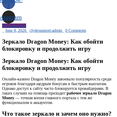
f
nstagram
Uncategorized
_
June 8, 2026
_
clydesupport-admin
_
0 Comments
Зеркало Dragon Money: Как обойти
блокировку и продолжить игру
Зеркало Dragon Money: Как обойти
блокировку и продолжить игру
Онлайн-казино Dragon Money завоевало популярность среди
игроков благодаря щедрым бонусам и быстрым выплатам.
Однако доступ к сайту часто блокируется провайдерами. В
таких случаях на помощь приходит
рабочее зеркало Dragon
Money
— точная копия главного портала с тем же
функционалом и аккаунтом.
Что такое зеркало и зачем оно нужно?