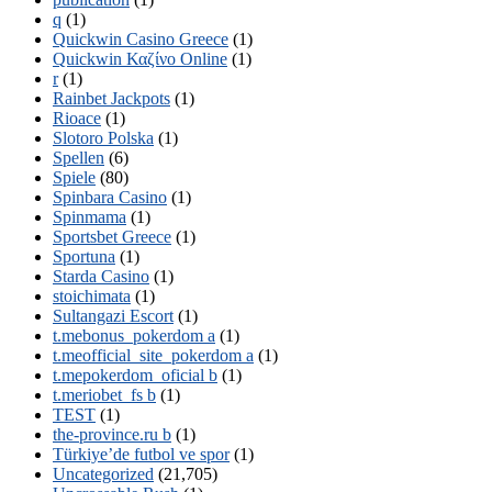
q
(1)
Quickwin Casino Greece
(1)
Quickwin Καζίνο Online
(1)
r
(1)
Rainbet Jackpots
(1)
Rioace
(1)
Slotoro Polska
(1)
Spellen
(6)
Spiele
(80)
Spinbara Casino
(1)
Spinmama
(1)
Sportsbet Greece
(1)
Sportuna
(1)
Starda Casino
(1)
stoichimata
(1)
Sultangazi Escort
(1)
t.mebonus_pokerdom a
(1)
t.meofficial_site_pokerdom a
(1)
t.mepokerdom_oficial b
(1)
t.meriobet_fs b
(1)
TEST
(1)
the-province.ru b
(1)
Türkiye’de futbol ve spor
(1)
Uncategorized
(21,705)