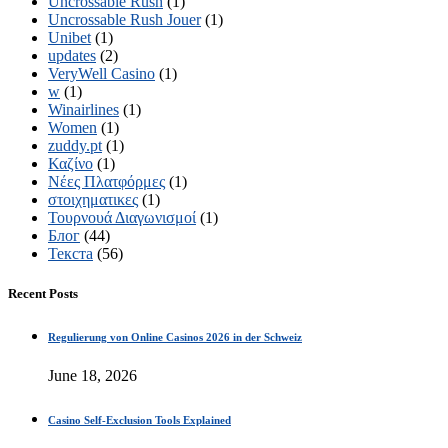
Uncrossable Rush
(1)
Uncrossable Rush Jouer
(1)
Unibet
(1)
updates
(2)
VeryWell Casino
(1)
w
(1)
Winairlines
(1)
Women
(1)
zuddy.pt
(1)
Καζίνο
(1)
Νέες Πλατφόρμες
(1)
στοιχηματικες
(1)
Τουρνουά Διαγωνισμοί
(1)
Блог
(44)
Текста
(56)
Recent Posts
Regulierung von Online Casinos 2026 in der Schweiz
June 18, 2026
Casino Self-Exclusion Tools Explained