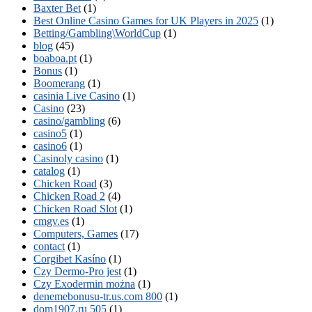
Baxter Bet
(1)
Best Online Casino Games for UK Players in 2025
(1)
Betting/Gambling\WorldCup
(1)
blog
(45)
boaboa.pt
(1)
Bonus
(1)
Boomerang
(1)
casinia Live Casino
(1)
Casino
(23)
casino/gambling
(6)
casino5
(1)
casino6
(1)
Casinoly casino
(1)
catalog
(1)
Chicken Road
(3)
Chicken Road 2
(4)
Chicken Road Slot
(1)
cmgv.es
(1)
Computers, Games
(17)
contact
(1)
Corgibet Kasíno
(1)
Czy Dermo-Pro jest
(1)
Czy Exodermin można
(1)
denemebonusu-tr.us.com 800
(1)
dom1907.ru 505
(1)