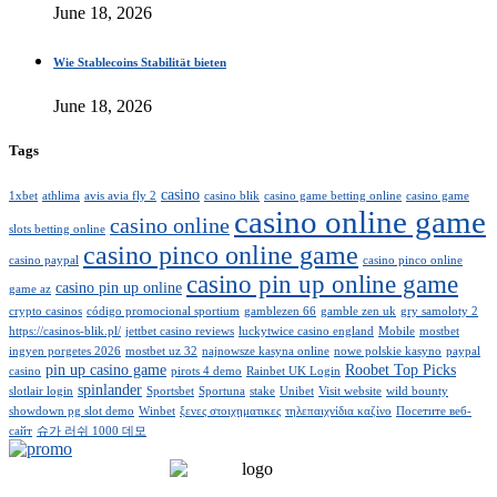
June 18, 2026
Wie Stablecoins Stabilität bieten
June 18, 2026
Tags
casino
1xbet
athlima
avis avia fly 2
casino blik
casino game betting online
casino game
casino online game
casino online
slots betting online
casino pinco online game
casino paypal
casino pinco online
casino pin up online game
casino pin up online
game az
crypto casinos
código promocional sportium
gamblezen 66
gamble zen uk
gry samoloty 2
https://casinos-blik.pl/
jettbet casino reviews
luckytwice casino england
Mobile
mostbet
ingyen porgetes 2026
mostbet uz 32
najnowsze kasyna online
nowe polskie kasyno
paypal
pin up casino game
Roobet Top Picks
casino
pirots 4 demo
Rainbet UK Login
spinlander
slotlair login
Sportsbet
Sportuna
stake
Unibet
Visit website
wild bounty
showdown pg slot demo
Winbet
ξενες στοιχηματικες
τηλεπαιχνίδια καζίνο
Посетите веб-
сайт
슈가 러쉬 1000 데모